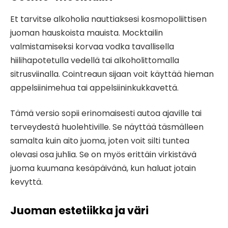
Et tarvitse alkoholia nauttiaksesi kosmopoliittisen
juoman hauskoista mauista. Mocktailin
valmistamiseksi korvaa vodka tavallisella
hiilihapotetulla vedellä tai alkoholittomalla
sitrusviinalla. Cointreaun sijaan voit käyttää hieman
appelsiinimehua tai appelsiininkukkavettä.
Tämä versio sopii erinomaisesti autoa ajaville tai
terveydestä huolehtiville. Se näyttää täsmälleen
samalta kuin aito juoma, joten voit silti tuntea
olevasi osa juhlia. Se on myös erittäin virkistävä
juoma kuumana kesäpäivänä, kun haluat jotain
kevyttä.
Juoman estetiikka ja väri