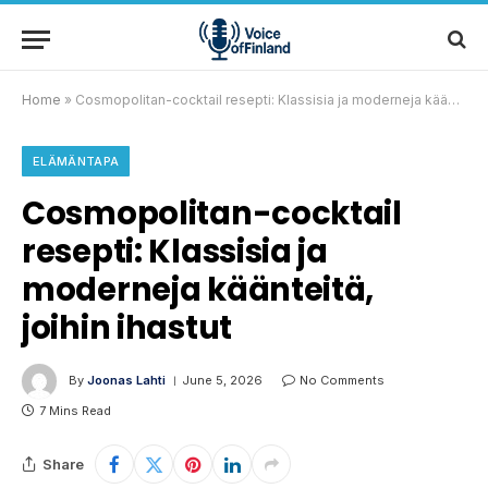
Home
»
Cosmopolitan-cocktail resepti: Klassisia ja moderneja käänteitä, joihin ihastut
ELÄMÄNTAPA
Cosmopolitan-cocktail
resepti: Klassisia ja
moderneja käänteitä,
joihin ihastut
By
Joonas Lahti
June 5, 2026
No Comments
7 Mins Read
Share