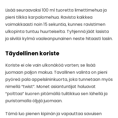
Lisää seuraavaksi 100 ml tuoretta limettimehua ja
pieni tilkka karpalomehua. Ravista kaikkea
voimakkaasti noin 15 sekuntia, kunnes ravistimen
ulkopinta tuntuu huurteiselta. Tyhjennä jäät lasista
ja siivilöi kylmä vaaleanpunainen neste hitaasti lasiin.
Täydellinen koriste
Koriste ei ole vain ulkonäköä varten; se lisää
juomaan paljon makua. Tavallinen valinta on pieni
pyöreä pala appelsiininkuorta, joka tunnetaan myös
nimellä “twist”. Monet asiantuntijat haluavat
“polttaa” kuoren pitämällä tulitikkua sen lähellä ja
puristamalla öljyjä juomaan.
Tämä luo pienen kipinän ja vapauttaa savuisen