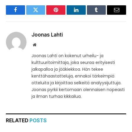
Facebook
Twitter
Pinterest
LinkedIn
Tumblr
Email
Joonas Lahti
Website
Joonas Lahti on kokenut urheilu- ja
kulttuuritoimittaja, joka seuraa erityisesti
jalkapalloa ja jääkiekkoa. Hän tekee
kenttähaastatteluja, ennakoi tärkeimpiä
otteluita ja kirjoittaa selkeitä analyysijuttuja.
Joonas pyrkii kertomaan olennaisen nopeasti
ja ilman turhaa kikkailua.
RELATED
POSTS