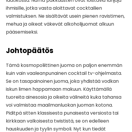
laatikossa. Nämä pakkausten ovat loistavia lahjoja
ihmisille, jotka vasta aloittavat cocktailien
valmistuksen. Ne sisältävät usein pienen ravistimen,
mehua ja oikeat väkevät alkoholijuomat alkuun
pääsemiseksi.
Johtopäätös
Tämä kosmopoliittinen juoma on paljon enemmän
kuin vain vaaleanpunainen cocktail tv-ohjelmasta.
Se on tasapainoinen juoma, joka yhdistää vodkan
iskun limen happamaan makuun. Käyttämällä
tuoreita ainesosia ja oikeita välineitä kuka tahansa
voi valmistaa maailmanluokan juoman kotona.
Piditpä sitten klassisesta punaisesta versiosta tai
kirkkaan valkoisesta twististä, se on edelleen
hauskuuden ja tyylin symboli. Nyt kun tiedät