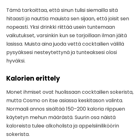
Tämä tarkoittaa, että sinun tulisi siemailla sitä
hitaasti ja nauttia mauista sen sijaan, että joisit sen
nopeasti. Yksi drinkki riittää usein tuntemaan
vaikutukset, varsinkin kun se tarjoillaan ilman jäitä
lasissa. Muista aina juoda vettä cocktailien välillä
pysyäksesi nesteytettynä ja tunteaksesi olosi
hyväksi.
Kalorien erittely
Monet ihmiset ovat huolissaan cocktailien sokerista,
mutta Cosmo on itse asiassa keskitason valinta.
Normaali annos sisältää 150–200 kaloria riippuen
käytetyn mehun määrästä. Suurin osa näistä
kaloreista tulee alkoholista ja appelsiiniliköörin
sokerista.