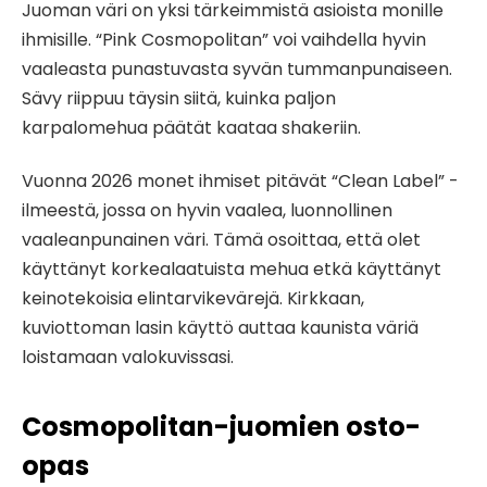
Juoman väri on yksi tärkeimmistä asioista monille
ihmisille. “Pink Cosmopolitan” voi vaihdella hyvin
vaaleasta punastuvasta syvän tummanpunaiseen.
Sävy riippuu täysin siitä, kuinka paljon
karpalomehua päätät kaataa shakeriin.
Vuonna 2026 monet ihmiset pitävät “Clean Label” -
ilmeestä, jossa on hyvin vaalea, luonnollinen
vaaleanpunainen väri. Tämä osoittaa, että olet
käyttänyt korkealaatuista mehua etkä käyttänyt
keinotekoisia elintarvikevärejä. Kirkkaan,
kuviottoman lasin käyttö auttaa kaunista väriä
loistamaan valokuvissasi.
Cosmopolitan-juomien osto-
opas