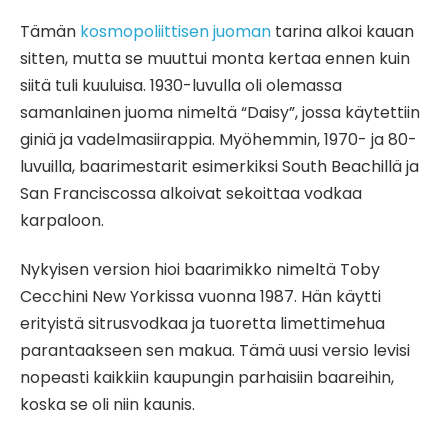
Tämän
kosmopoliittisen juoman
tarina alkoi kauan
sitten, mutta se muuttui monta kertaa ennen kuin
siitä tuli kuuluisa. 1930-luvulla oli olemassa
samanlainen juoma nimeltä “Daisy”, jossa käytettiin
giniä ja vadelmasiirappia. Myöhemmin, 1970- ja 80-
luvuilla, baarimestarit esimerkiksi South Beachillä ja
San Franciscossa alkoivat sekoittaa vodkaa
karpaloon.
Nykyisen version hioi baarimikko nimeltä Toby
Cecchini New Yorkissa vuonna 1987. Hän käytti
erityistä sitrusvodkaa ja tuoretta limettimehua
parantaakseen sen makua. Tämä uusi versio levisi
nopeasti kaikkiin kaupungin parhaisiin baareihin,
koska se oli niin kaunis.