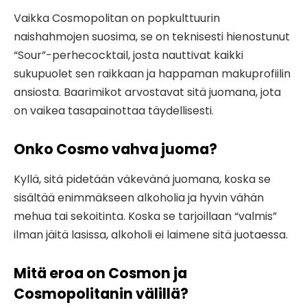
Vaikka Cosmopolitan on popkulttuurin
naishahmojen suosima, se on teknisesti hienostunut
“Sour”-perhecocktail, josta nauttivat kaikki
sukupuolet sen raikkaan ja happaman makuprofiilin
ansiosta. Baarimikot arvostavat sitä juomana, jota
on vaikea tasapainottaa täydellisesti.
Onko Cosmo vahva juoma?
Kyllä, sitä pidetään väkevänä juomana, koska se
sisältää enimmäkseen alkoholia ja hyvin vähän
mehua tai sekoitinta. Koska se tarjoillaan “valmis”
ilman jäitä lasissa, alkoholi ei laimene sitä juotaessa.
Mitä eroa on Cosmon ja
Cosmopolitanin välillä?