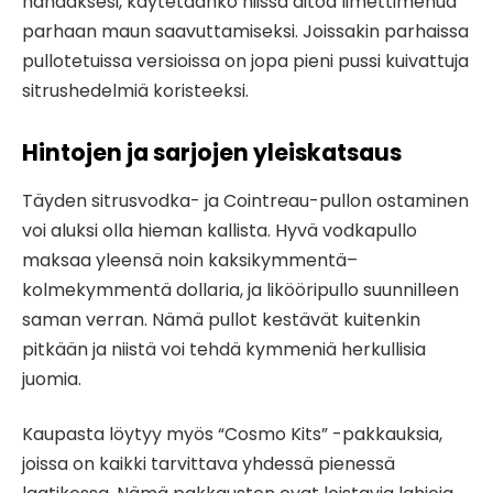
nähdäksesi, käytetäänkö niissä aitoa limettimehua
parhaan maun saavuttamiseksi. Joissakin parhaissa
pullotetuissa versioissa on jopa pieni pussi kuivattuja
sitrushedelmiä koristeeksi.
Hintojen ja sarjojen yleiskatsaus
Täyden sitrusvodka- ja Cointreau-pullon ostaminen
voi aluksi olla hieman kallista. Hyvä vodkapullo
maksaa yleensä noin kaksikymmentä–
kolmekymmentä dollaria, ja likööripullo suunnilleen
saman verran. Nämä pullot kestävät kuitenkin
pitkään ja niistä voi tehdä kymmeniä herkullisia
juomia.
Kaupasta löytyy myös “Cosmo Kits” -pakkauksia,
joissa on kaikki tarvittava yhdessä pienessä