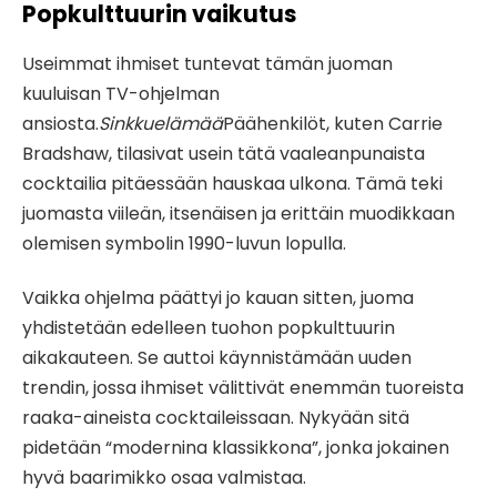
Popkulttuurin vaikutus
Useimmat ihmiset tuntevat tämän juoman
kuuluisan TV-ohjelman
ansiosta.
Sinkkuelämää
Päähenkilöt, kuten Carrie
Bradshaw, tilasivat usein tätä vaaleanpunaista
cocktailia pitäessään hauskaa ulkona. Tämä teki
juomasta viileän, itsenäisen ja erittäin muodikkaan
olemisen symbolin 1990-luvun lopulla.
Vaikka ohjelma päättyi jo kauan sitten, juoma
yhdistetään edelleen tuohon popkulttuurin
aikakauteen. Se auttoi käynnistämään uuden
trendin, jossa ihmiset välittivät enemmän tuoreista
raaka-aineista cocktaileissaan. Nykyään sitä
pidetään “modernina klassikkona”, jonka jokainen
hyvä baarimikko osaa valmistaa.