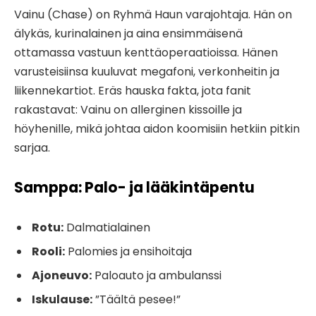
Vainu (Chase) on Ryhmä Haun varajohtaja. Hän on
älykäs, kurinalainen ja aina ensimmäisenä
ottamassa vastuun kenttäoperaatioissa. Hänen
varusteisiinsa kuuluvat megafoni, verkonheitin ja
liikennekartiot. Eräs hauska fakta, jota fanit
rakastavat: Vainu on allerginen kissoille ja
höyhenille, mikä johtaa aidon koomisiin hetkiin pitkin
sarjaa.
Samppa: Palo- ja lääkintäpentu
Rotu:
Dalmatialainen
Rooli:
Palomies ja ensihoitaja
Ajoneuvo:
Paloauto ja ambulanssi
Iskulause:
”Täältä pesee!”