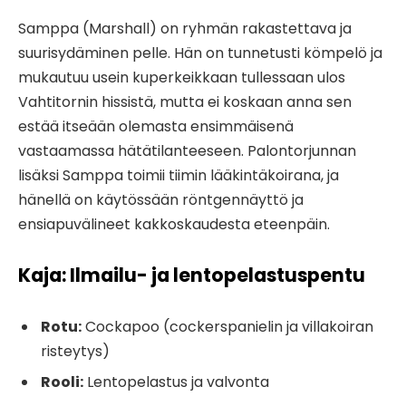
Samppa (Marshall) on ryhmän rakastettava ja
suurisydäminen pelle. Hän on tunnetusti kömpelö ja
mukautuu usein kuperkeikkaan tullessaan ulos
Vahtitornin hissistä, mutta ei koskaan anna sen
estää itseään olemasta ensimmäisenä
vastaamassa hätätilanteeseen. Palontorjunnan
lisäksi Samppa toimii tiimin lääkintäkoirana, ja
hänellä on käytössään röntgennäyttö ja
ensiapuvälineet kakkoskaudesta eteenpäin.
Kaja: Ilmailu- ja lentopelastuspentu
Rotu:
Cockapoo (cockerspanielin ja villakoiran
risteytys)
Rooli:
Lentopelastus ja valvonta