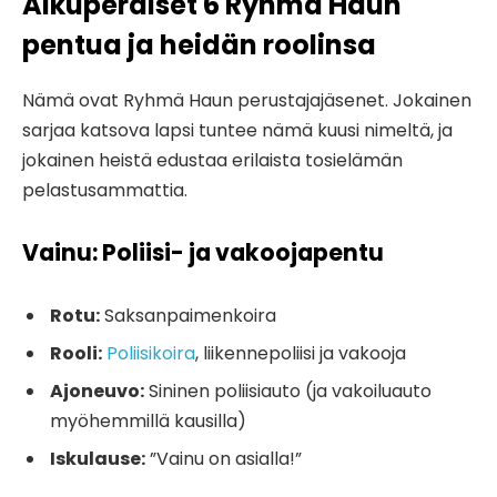
Alkuperäiset 6 Ryhmä Haun
pentua ja heidän roolinsa
Nämä ovat Ryhmä Haun perustajajäsenet. Jokainen
sarjaa katsova lapsi tuntee nämä kuusi nimeltä, ja
jokainen heistä edustaa erilaista tosielämän
pelastusammattia.
Vainu: Poliisi- ja vakoojapentu
Rotu:
Saksanpaimenkoira
Rooli:
Poliisikoira
, liikennepoliisi ja vakooja
Ajoneuvo:
Sininen poliisiauto (ja vakoiluauto
myöhemmillä kausilla)
Iskulause:
”Vainu on asialla!”