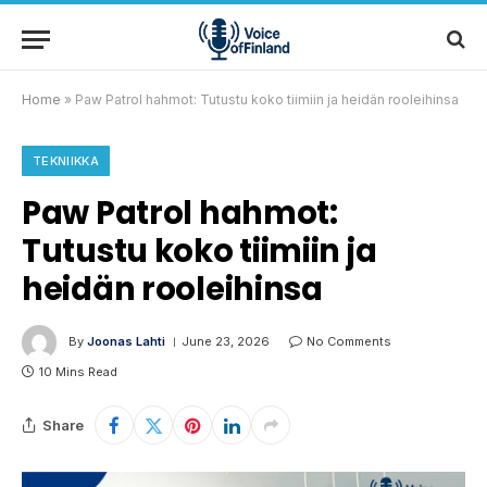
Home
»
Paw Patrol hahmot: Tutustu koko tiimiin ja heidän rooleihinsa
TEKNIIKKA
Paw Patrol hahmot:
Tutustu koko tiimiin ja
heidän rooleihinsa
By
Joonas Lahti
June 23, 2026
No Comments
10 Mins Read
Share