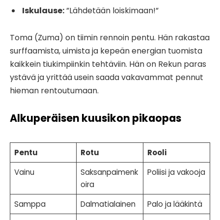
Iskulause:
”Lähdetään loiskimaan!”
Toma (Zuma) on tiimin rennoin pentu. Hän rakastaa
surffaamista, uimista ja kepeän energian tuomista
kaikkein tiukimpiinkin tehtäviin. Hän on Rekun paras
ystävä ja yrittää usein saada vakavammat pennut
hieman rentoutumaan.
Alkuperäisen kuusikon pikaopas
Pentu
Rotu
Rooli
Vainu
Saksanpaimenk
Poliisi ja vakooja
oira
Samppa
Dalmatialainen
Palo ja lääkintä