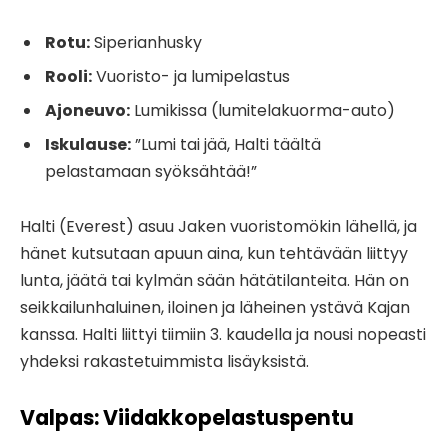
Rotu:
Siperianhusky
Rooli:
Vuoristo- ja lumipelastus
Ajoneuvo:
Lumikissa (lumitelakuorma-auto)
Iskulause:
”Lumi tai jää, Halti täältä
pelastamaan syöksähtää!”
Halti (Everest) asuu Jaken vuoristomökin lähellä, ja
hänet kutsutaan apuun aina, kun tehtävään liittyy
lunta, jäätä tai kylmän sään hätätilanteita. Hän on
seikkailunhaluinen, iloinen ja läheinen ystävä Kajan
kanssa. Halti liittyi tiimiin 3. kaudella ja nousi nopeasti
yhdeksi rakastetuimmista lisäyksistä.
Valpas: Viidakkopelastuspentu