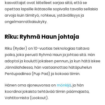
kasvattajat ovat kiitelleet sarjaa siitä, että se
opettaa lapsille ikätasolle sopivalla tavalla sellaisia
arvoja kuin tiimityö, rohkeus, ystävällisyys ja
ongelmanratkaisukyky.
Riku: Ryhmä Haun johtaja
Riku (Ryder) on 10-vuotias teknologiaa taitava
poika, joka perusti Ryhmä Haun ja johtaa sitä. Hän
adoptoi ja koulutti jokaisen pennun, ja kun hätä iskee
Jännälahdessa, hän vastaanottaa hätäpuhelun
Pentupadiinsa (Pup Pad) ja kokoaa tiimin.
Hänen oma ajoneuvonsa on
mönkijä
, ja hän
koordinoi jokaista tehtävää tiimin päämajasta,
Vahtitornista (Lookout).