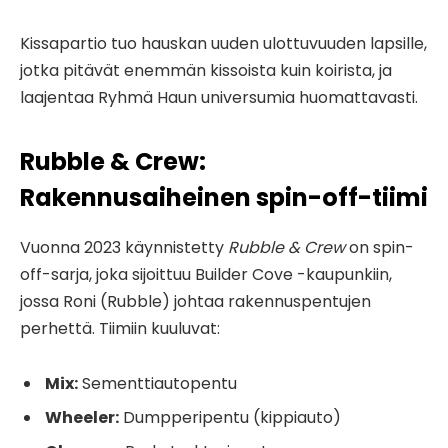
Kissapartio tuo hauskan uuden ulottuvuuden lapsille,
jotka pitävät enemmän kissoista kuin koirista, ja
laajentaa Ryhmä Haun universumia huomattavasti.
Rubble & Crew:
Rakennusaiheinen spin-off-tiimi
Vuonna 2023 käynnistetty
Rubble & Crew
on spin-
off-sarja, joka sijoittuu Builder Cove -kaupunkiin,
jossa Roni (Rubble) johtaa rakennuspentujen
perhettä. Tiimiin kuuluvat:
Mix:
Sementtiautopentu
Wheeler:
Dumpperipentu (kippiauto)