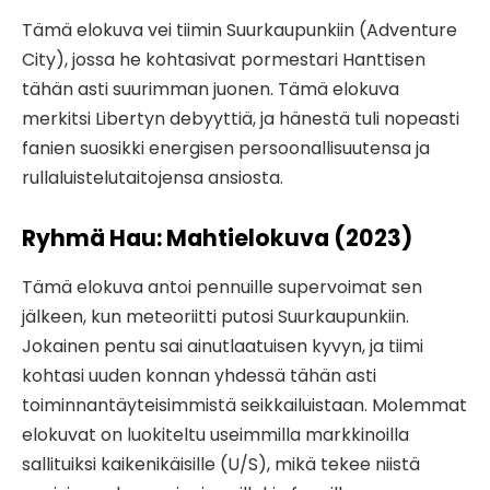
Tämä elokuva vei tiimin Suurkaupunkiin (Adventure
City), jossa he kohtasivat pormestari Hanttisen
tähän asti suurimman juonen. Tämä elokuva
merkitsi Libertyn debyyttiä, ja hänestä tuli nopeasti
fanien suosikki energisen persoonallisuutensa ja
rullaluistelutaitojensa ansiosta.
Ryhmä Hau: Mahtielokuva (2023)
Tämä elokuva antoi pennuille supervoimat sen
jälkeen, kun meteoriitti putosi Suurkaupunkiin.
Jokainen pentu sai ainutlaatuisen kyvyn, ja tiimi
kohtasi uuden konnan yhdessä tähän asti
toiminnantäyteisimmistä seikkailuistaan. Molemmat
elokuvat on luokiteltu useimmilla markkinoilla
sallituiksi kaikenikäisille (U/S), mikä tekee niistä