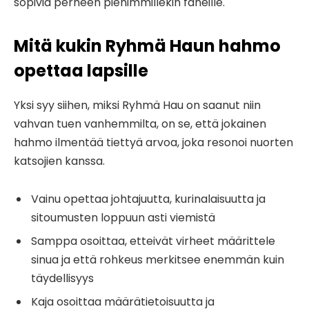
sopivia perheen pienimmillekin faneille.
Mitä kukin Ryhmä Haun hahmo
opettaa lapsille
Yksi syy siihen, miksi Ryhmä Hau on saanut niin
vahvan tuen vanhemmilta, on se, että jokainen
hahmo ilmentää tiettyä arvoa, joka resonoi nuorten
katsojien kanssa.
Vainu opettaa johtajuutta, kurinalaisuutta ja
sitoumusten loppuun asti viemistä
Samppa osoittaa, etteivät virheet määrittele
sinua ja että rohkeus merkitsee enemmän kuin
täydellisyys
Kaja osoittaa määrätietoisuutta ja