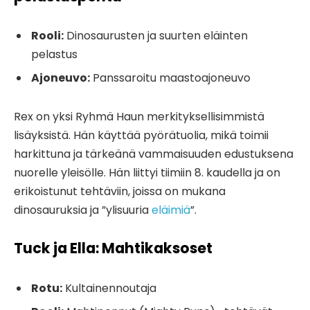
Rooli:
Dinosaurusten ja suurten eläinten
pelastus
Ajoneuvo:
Panssaroitu maastoajoneuvo
Rex on yksi Ryhmä Haun merkityksellisimmistä
lisäyksistä. Hän käyttää pyörätuolia, mikä toimii
harkittuna ja tärkeänä vammaisuuden edustuksena
nuorelle yleisölle. Hän liittyi tiimiin 8. kaudella ja on
erikoistunut tehtäviin, joissa on mukana
dinosauruksia ja ”ylisuuria
eläimiä
”.
Tuck ja Ella: Mahtikaksoset
Rotu:
Kultainennoutaja