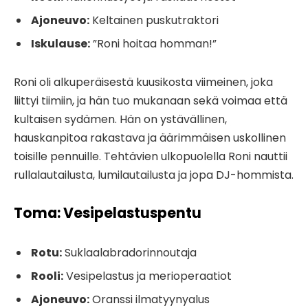
Ajoneuvo:
Keltainen puskutraktori
Iskulause:
”Roni hoitaa homman!”
Roni oli alkuperäisestä kuusikosta viimeinen, joka
liittyi tiimiin, ja hän tuo mukanaan sekä voimaa että
kultaisen sydämen. Hän on ystävällinen,
hauskanpitoa rakastava ja äärimmäisen uskollinen
toisille pennuille. Tehtävien ulkopuolella Roni nauttii
rullalautailusta, lumilautailusta ja jopa DJ-hommista.
Toma: Vesipelastuspentu
Rotu:
Suklaalabradorinnoutaja
Rooli:
Vesipelastus ja merioperaatiot
Ajoneuvo:
Oranssi ilmatyynyalus