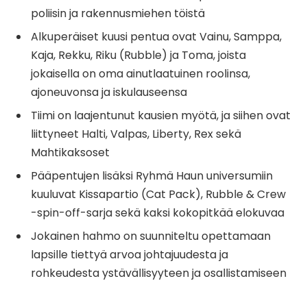
poliisin ja rakennusmiehen töistä
Alkuperäiset kuusi pentua ovat Vainu, Samppa,
Kaja, Rekku, Riku (Rubble) ja Toma, joista
jokaisella on oma ainutlaatuinen roolinsa,
ajoneuvonsa ja iskulauseensa
Tiimi on laajentunut kausien myötä, ja siihen ovat
liittyneet Halti, Valpas, Liberty, Rex sekä
Mahtikaksoset
Pääpentujen lisäksi Ryhmä Haun universumiin
kuuluvat Kissapartio (Cat Pack), Rubble & Crew
-spin-off-sarja sekä kaksi kokopitkää elokuvaa
Jokainen hahmo on suunniteltu opettamaan
lapsille tiettyä arvoa johtajuudesta ja
rohkeudesta ystävällisyyteen ja osallistamiseen