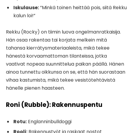
Iskulause:
”Minkä toinen heittää pois, siitä Rekku
kalun loi!”
Rekku (Rocky) on tiimin luova ongelmanratkaisija.
Hän osaa rakentaa tai korjata melkein mitä
tahansa kierrätysmateriaaleista, mikä tekee
hänestä korvaamattoman tilanteissa, jotka
vaativat nopeaa suunnittelua paikan päällä. Hänen
ainoa tunnettu oikkunsa on se, että hän suorastaan
vihaa kastumista, mikä tekee vesistötehtävistä
hänelle pienen haasteen.
Roni (Rubble): Rakennuspentu
Rotu:
Englanninbulldoggi
Rooli:
Rakennustyöt ja raskaat nostot