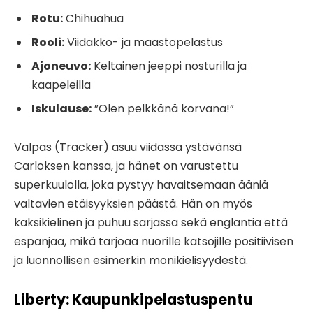
Rotu:
Chihuahua
Rooli:
Viidakko- ja maastopelastus
Ajoneuvo:
Keltainen jeeppi nosturilla ja
kaapeleilla
Iskulause:
”Olen pelkkänä korvana!”
Valpas (Tracker) asuu viidassa ystävänsä
Carloksen kanssa, ja hänet on varustettu
superkuulolla, joka pystyy havaitsemaan ääniä
valtavien etäisyyksien päästä. Hän on myös
kaksikielinen ja puhuu sarjassa sekä englantia että
espanjaa, mikä tarjoaa nuorille katsojille positiivisen
ja luonnollisen esimerkin monikielisyydestä.
Liberty: Kaupunkipelastuspentu