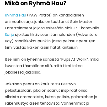
Mikä on Ryhmä Hau?
Ryhmä Hau
(PAW Patrol) on kanadalainen
animaatiosarja, jonka on tuottanut Spin Master
Entertainment ja jota esitetään Nick Jr. -kanavalla.
Sarja
sijoittuu fiktiiviseen Jännälahden (Adventure
Bay) rannikkokaupunkiin, jossa pelastuspentujen
tiimi vastaa kaikenlaisiin hätätilanteisiin.
Itse nimi on lyhenne sanoista ”Pups At Work”, mikä
kuvastaa täsmälleen sitä, mitä tiimi tekee
jokaisessa jaksossa.
Jokainen pentu on koulutettu tiettyyn
pelastusalaan, joka on saanut inspiraationsa
oikeista ammateista, kuten poliisin, palomiehen ja
rakennustyöläisen tehtävistä. Vanhemmat ja