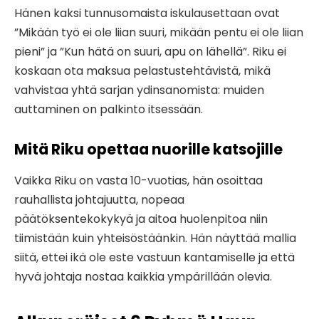
Hänen kaksi tunnusomaista iskulausettaan ovat
”Mikään työ ei ole liian suuri, mikään pentu ei ole liian
pieni” ja ”Kun hätä on suuri, apu on lähellä”. Riku ei
koskaan ota maksua pelastustehtävistä, mikä
vahvistaa yhtä sarjan ydinsanomista: muiden
auttaminen on palkinto itsessään.
Mitä Riku opettaa nuorille katsojille
Vaikka Riku on vasta 10-vuotias, hän osoittaa
rauhallista johtajuutta, nopeaa
päätöksentekokykyä ja aitoa huolenpitoa niin
tiimistään kuin yhteisöstäänkin. Hän näyttää mallia
siitä, ettei ikä ole este vastuun kantamiselle ja että
hyvä johtaja nostaa kaikkia ympärillään olevia.