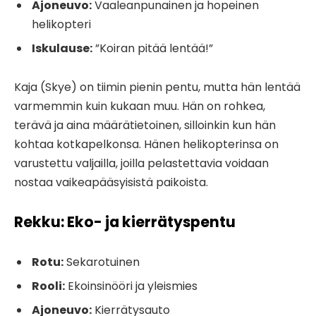
Ajoneuvo:
Vaaleanpunainen ja hopeinen
helikopteri
Iskulause:
”Koiran pitää lentää!”
Kaja (Skye) on tiimin pienin pentu, mutta hän lentää
varmemmin kuin kukaan muu. Hän on rohkea,
terävä ja aina määrätietoinen, silloinkin kun hän
kohtaa kotkapelkonsa. Hänen helikopterinsa on
varustettu valjailla, joilla pelastettavia voidaan
nostaa vaikeapääsyisistä paikoista.
Rekku: Eko- ja kierrätyspentu
Rotu:
Sekarotuinen
Rooli:
Ekoinsinööri ja yleismies
Ajoneuvo:
Kierrätysauto