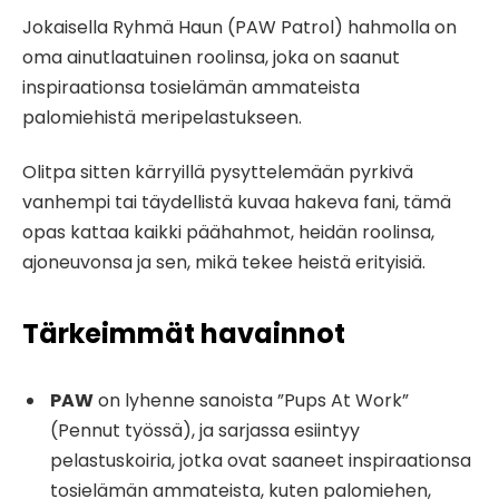
Jokaisella Ryhmä Haun (PAW Patrol) hahmolla on
oma ainutlaatuinen roolinsa, joka on saanut
inspiraationsa tosielämän ammateista
palomiehistä meripelastukseen.
Olitpa sitten kärryillä pysyttelemään pyrkivä
vanhempi tai täydellistä kuvaa hakeva fani, tämä
opas kattaa kaikki päähahmot, heidän roolinsa,
ajoneuvonsa ja sen, mikä tekee heistä erityisiä.
Tärkeimmät havainnot
PAW
on lyhenne sanoista ”Pups At Work”
(Pennut työssä), ja sarjassa esiintyy
pelastuskoiria, jotka ovat saaneet inspiraationsa
tosielämän ammateista, kuten palomiehen,