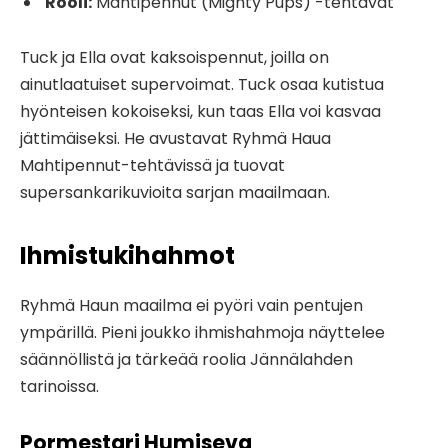
Rooli:
Mahtipennut (Mighty Pups) -tehtävät
Tuck ja Ella ovat kaksoispennut, joilla on
ainutlaatuiset supervoimat. Tuck osaa kutistua
hyönteisen kokoiseksi, kun taas Ella voi kasvaa
jättimäiseksi. He avustavat Ryhmä Haua
Mahtipennut-tehtävissä ja tuovat
supersankarikuvioita sarjan maailmaan.
Ihmistukihahmot
Ryhmä Haun maailma ei pyöri vain pentujen
ympärillä. Pieni joukko ihmishahmoja näyttelee
säännöllistä ja tärkeää roolia Jännälahden
tarinoissa.
Pormestari Humiseva