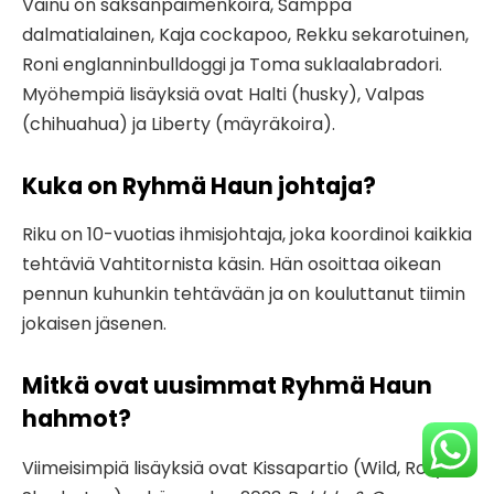
Vainu on saksanpaimenkoira, Samppa
dalmatialainen, Kaja cockapoo, Rekku sekarotuinen,
Roni englanninbulldoggi ja Toma suklaalabradori.
Myöhempiä lisäyksiä ovat Halti (husky), Valpas
(chihuahua) ja Liberty (mäyräkoira).
Kuka on Ryhmä Haun johtaja?
Riku on 10-vuotias ihmisjohtaja, joka koordinoi kaikkia
tehtäviä Vahtitornista käsin. Hän osoittaa oikean
pennun kuhunkin tehtävään ja on kouluttanut tiimin
jokaisen jäsenen.
Mitkä ovat uusimmat Ryhmä Haun
hahmot?
Viimeisimpiä lisäyksiä ovat Kissapartio (Wild, Rory,