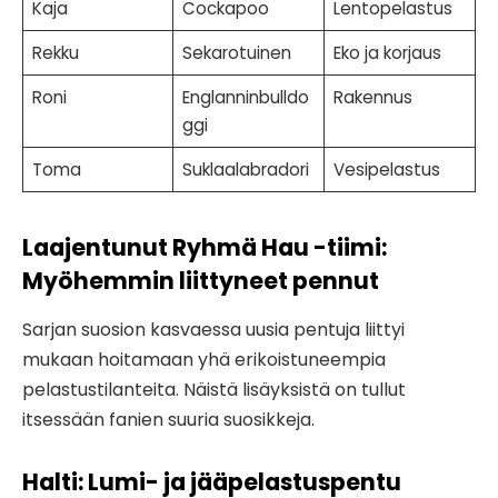
Kaja
Cockapoo
Lentopelastus
Rekku
Sekarotuinen
Eko ja korjaus
Roni
Englanninbulldo
Rakennus
ggi
Toma
Suklaalabradori
Vesipelastus
Laajentunut Ryhmä Hau -tiimi:
Myöhemmin liittyneet pennut
Sarjan suosion kasvaessa uusia pentuja liittyi
mukaan hoitamaan yhä erikoistuneempia
pelastustilanteita. Näistä lisäyksistä on tullut
itsessään fanien suuria suosikkeja.
Halti: Lumi- ja jääpelastuspentu