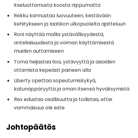
itseluottamusta koosta riippumatta
Rekku kannustaa luovuuteen, kestävään
kehitykseen ja laatikon ulkopuolelta ajatteluun
Roni näyttää mallia ystävällisyydestä,
anteliaisuudesta ja voiman käyttämisestä
muiden auttamiseen
Toma heijastaa iloa, ystävyyttä ja asioiden
ottamista kepeästi paineen alla
Liberty opettaa sopeutumiskykyä,
katunäppäryyttä ja oman itsensä hyväksymistä
Rex edustaa osallisuutta ja todistaa, ettei
vammaisuus ole este
Johtopäätös