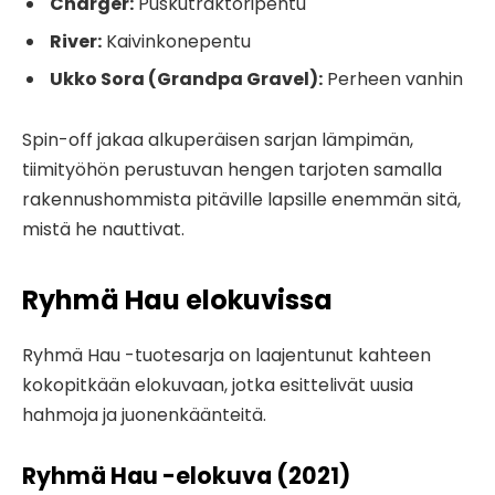
Charger:
Puskutraktoripentu
River:
Kaivinkonepentu
Ukko Sora (Grandpa Gravel):
Perheen vanhin
Spin-off jakaa alkuperäisen sarjan lämpimän,
tiimityöhön perustuvan hengen tarjoten samalla
rakennushommista pitäville lapsille enemmän sitä,
mistä he nauttivat.
Ryhmä Hau elokuvissa
Ryhmä Hau -tuotesarja on laajentunut kahteen
kokopitkään elokuvaan, jotka esittelivät uusia
hahmoja ja juonenkäänteitä.
Ryhmä Hau -elokuva (2021)