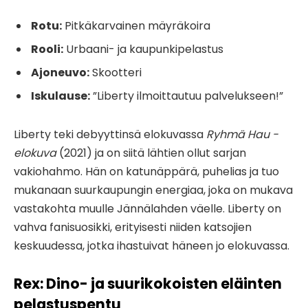
Rotu:
Pitkäkarvainen mäyräkoira
Rooli:
Urbaani- ja kaupunkipelastus
Ajoneuvo:
Skootteri
Iskulause:
”Liberty ilmoittautuu palvelukseen!”
Liberty teki debyyttinsä elokuvassa
Ryhmä Hau -
elokuva
(2021) ja on siitä lähtien ollut sarjan
vakiohahmo. Hän on katunäppärä, puhelias ja tuo
mukanaan suurkaupungin energiaa, joka on mukava
vastakohta muulle Jännälahden väelle. Liberty on
vahva fanisuosikki, erityisesti niiden katsojien
keskuudessa, jotka ihastuivat häneen jo elokuvassa.
Rex: Dino- ja suurikokoisten eläinten
pelastuspentu