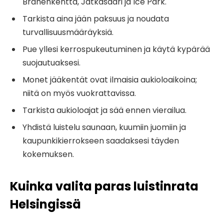
Brahenkenttä, Jätkäsaari ja Ice Park.
Tarkista aina jään paksuus ja noudata
turvallisuusmääräyksiä.
Pue yllesi kerrospukeutuminen ja käytä kypärää
suojautuaksesi.
Monet jääkentät ovat ilmaisia ​​aukioloaikoina;
niitä on myös vuokrattavissa.
Tarkista aukioloajat ja sää ennen vierailua.
Yhdistä luistelu saunaan, kuumiin juomiin ja
kaupunkikierrokseen saadaksesi täyden
kokemuksen.
Kuinka valita paras luistinrata
Helsingissä