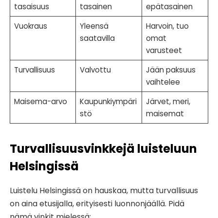
tasaisuus
tasainen
epätasainen
Vuokraus
Yleensä
Harvoin, tuo
saatavilla
omat
varusteet
Turvallisuus
Valvottu
Jään paksuus
vaihtelee
Maisema-arvo
Kaupunkiympäri
Järvet, meri,
stö
maisemat
Turvallisuusvinkkejä luisteluun
Helsingissä
Luistelu Helsingissä on hauskaa, mutta turvallisuus
on aina etusijalla, erityisesti luonnonjäällä. Pidä
nämä vinkit mielessä: