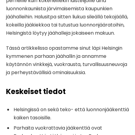
perheille kuin kokeneillekin luistelijoille aina
luonnonkauniista järvimaisemista kaupunkien
jäähalleihin. Halusitpa sitten liukua sileällä tekojäällä,
kokeilla jääkiekkoa tai tutustua luonnonjääratoihin,
Helsingistä löytyy jäähalleja jokaiseen makuun.
Tässä artikkelissa opastamme sinut läpi Helsingin
kymmenen parhaan jäähallin ja annamme
käytännön vinkkejä, vuokrausta, turvallisuusneuvoja
ja perheystävällisiä ominaisuuksia.
Keskeiset tiedot
Helsingissä on sekä teko- että luonnonjääkenttiä
kaiken tasoisille.
Parhaita vuokrattavia jääkenttiä ovat