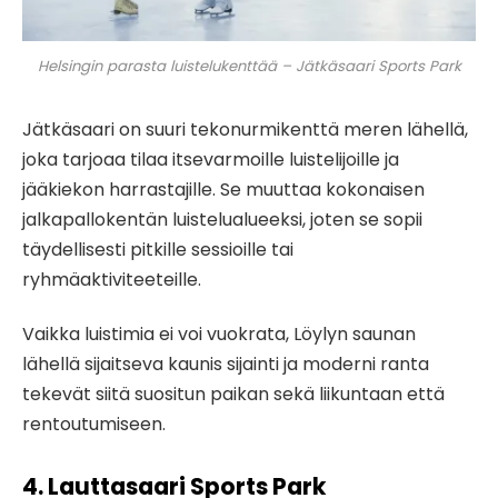
Helsingin parasta luistelukenttää – Jätkäsaari Sports Park
Jätkäsaari on suuri tekonurmikenttä meren lähellä,
joka tarjoaa tilaa itsevarmoille luistelijoille ja
jääkiekon harrastajille. Se muuttaa kokonaisen
jalkapallokentän luistelualueeksi, joten se sopii
täydellisesti pitkille sessioille tai
ryhmäaktiviteeteille.
Vaikka luistimia ei voi vuokrata, Löylyn saunan
lähellä sijaitseva kaunis sijainti ja moderni ranta
tekevät siitä suositun paikan sekä liikuntaan että
rentoutumiseen.
4. Lauttasaari Sports Park