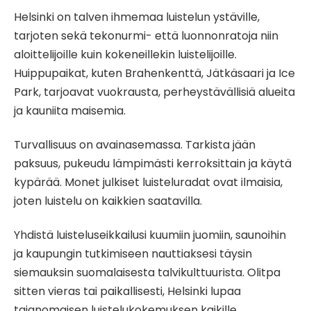
Helsinki on talven ihmemaa luistelun ystäville,
tarjoten sekä tekonurmi- että luonnonratoja niin
aloittelijoille kuin kokeneillekin luistelijoille.
Huippupaikat, kuten Brahenkenttä, Jätkäsaari ja Ice
Park, tarjoavat vuokrausta, perheystävällisiä alueita
ja kauniita maisemia.
Turvallisuus on avainasemassa. Tarkista jään
paksuus, pukeudu lämpimästi kerroksittain ja käytä
kypärää. Monet julkiset luisteluradat ovat ilmaisia,
joten luistelu on kaikkien saatavilla.
Yhdistä luisteluseikkailusi kuumiin juomiin, saunoihin
ja kaupungin tutkimiseen nauttiaksesi täysin
siemauksin suomalaisesta talvikulttuurista. Olitpa
sitten vieras tai paikallisesti, Helsinki lupaa
taianomaisen luistelukokemuksen kaikille.