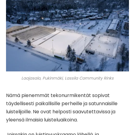
Laajasalo, Pukinmäki, Lassila Community Rinks
Nämä pienemmät tekonurmikentät sopivat
täydellisesti paikallisille perheille ja satunnaisille
luistelijoille. Ne ovat helposti saavutettavissa ja
yleensä ilmaisia ​​​​luisteluaikoina.
Joissakin on luistinvuokraamo lähellä, ja