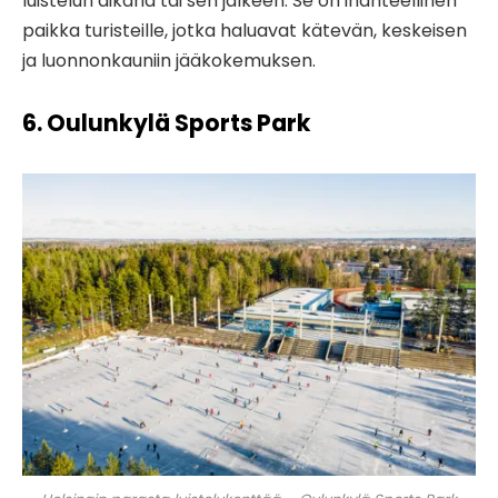
luistelun aikana tai sen jälkeen. Se on ihanteellinen
paikka turisteille, jotka haluavat kätevän, keskeisen
ja luonnonkauniin jääkokemuksen.
6. Oulunkylä Sports Park