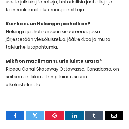
useita julkisia jäähalleja, historiallisia jäähalleja ja
luonnonkauniita luonnonjääreittejä.
Kuinka suuri Helsingin jäähalli on?
Helsingin jäähalli on suuri sisäareena, jossa
järjestetään yleisöluistelua, jääkiekkoa ja muita
talviurheilutapahtumia.
Mikä on maailman suurin luistelurata?
Rideau Canal Skateway Ottawassa, Kanadassa, on
seitsemän kilometrin pituinen suurin
ulkoluistelurata.
Facebook
Twitter
Pinterest
LinkedIn
Tumblr
Email