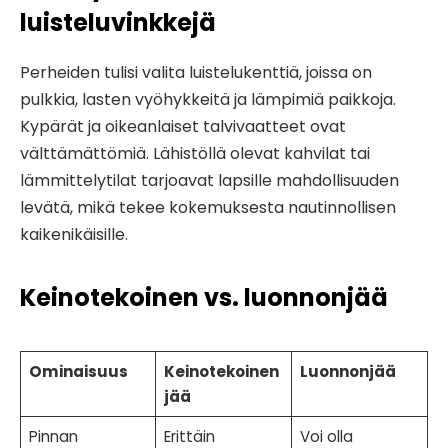
luisteluvinkkejä
Perheiden tulisi valita luistelukenttiä, joissa on
pulkkia, lasten vyöhykkeitä ja lämpimiä paikkoja.
Kypärät ja oikeanlaiset talvivaatteet ovat
välttämättömiä. Lähistöllä olevat kahvilat tai
lämmittelytilat tarjoavat lapsille mahdollisuuden
levätä, mikä tekee kokemuksesta nautinnollisen
kaikenikäisille.
Keinotekoinen vs. luonnonjää
Ominaisuus
Keinotekoinen
Luonnonjää
jää
Pinnan
Erittäin
Voi olla