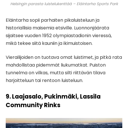
Helsingin parasta luistelukenttää – Eläintarha Sports Park
Eläintarha sopii parhaiten pikaluisteluun ja
historiallisia maisemia etsiville. Luonnonjäärata
sijaitsee vuoden 1952 olympiastadionin vieressä,
mikä tekee siitä kauniin ja ikimuistoisen.
Vierailijoiden on tuotava omat luistimet, ja pitkä rata
mahdollistaa pidemmät liukumatkat. Puiston
tunnelma on vilkas, mutta silti riittävän tilava
harjoitteluun tai rentoon luisteluun.
9. Laajasalo, Pukinmäki, Lassila
Community Rinks