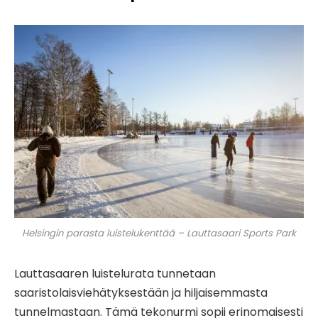
Helsingin parasta luistelukenttää – Lauttasaari Sports Park
Lauttasaaren luistelurata tunnetaan
saaristolaisviehätyksestään ja hiljaisemmasta
tunnelmastaan. Tämä tekonurmi sopii erinomaisesti