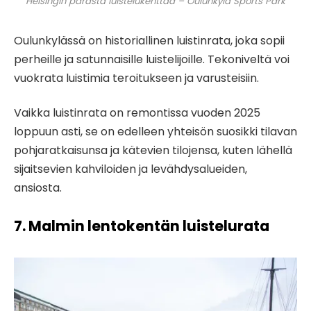
Helsingin parasta luistelukenttää – Oulunkylä Sports Park
Oulunkylässä on historiallinen luistinrata, joka sopii
perheille ja satunnaisille luistelijoille. Tekoniveltä voi
vuokrata luistimia teroitukseen ja varusteisiin.
Vaikka luistinrata on remontissa vuoden 2025
loppuun asti, se on edelleen yhteisön suosikki tilavan
pohjaratkaisunsa ja kätevien tilojensa, kuten lähellä
sijaitsevien kahviloiden ja levähdysalueiden,
ansiosta.
7. Malmin lentokentän luistelurata