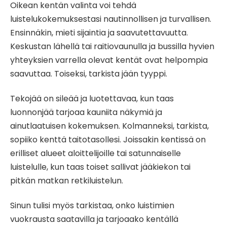
Oikean kentän valinta voi tehdä
luistelukokemuksestasi nautinnollisen ja turvallisen.
Ensinnäkin, mieti sijaintia ja saavutettavuutta.
Keskustan lähellä tai raitiovaunulla ja bussilla hyvien
yhteyksien varrella olevat kentät ovat helpompia
saavuttaa. Toiseksi, tarkista jään tyyppi.
Tekojää on sileää ja luotettavaa, kun taas
luonnonjää tarjoaa kauniita näkymiä ja
ainutlaatuisen kokemuksen. Kolmanneksi, tarkista,
sopiiko kenttä taitotasollesi. Joissakin kentissä on
erilliset alueet aloittelijoille tai satunnaiselle
luistelulle, kun taas toiset sallivat jääkiekon tai
pitkän matkan retkiluistelun.
Sinun tulisi myös tarkistaa, onko luistimien
vuokrausta saatavilla ja tarjoaako kentällä