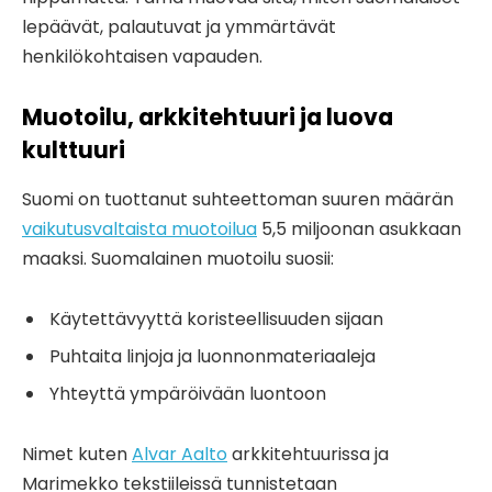
lepäävät, palautuvat ja ymmärtävät
henkilökohtaisen vapauden.
Muotoilu, arkkitehtuuri ja luova
kulttuuri
Suomi on tuottanut suhteettoman suuren määrän
vaikutusvaltaista muotoilua
5,5 miljoonan asukkaan
maaksi. Suomalainen muotoilu suosii:
Käytettävyyttä koristeellisuuden sijaan
Puhtaita linjoja ja luonnonmateriaaleja
Yhteyttä ympäröivään luontoon
Nimet kuten
Alvar Aalto
arkkitehtuurissa ja
Marimekko tekstiileissä tunnistetaan