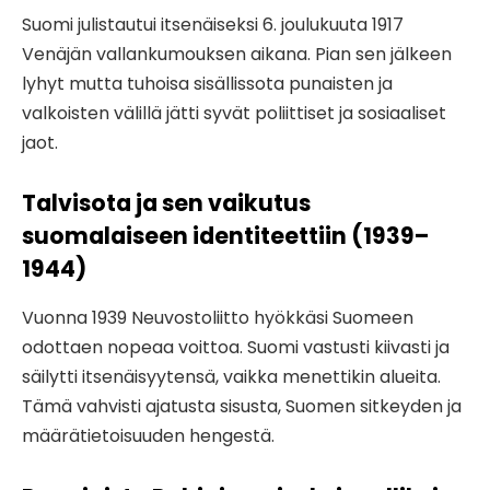
Suomi julistautui itsenäiseksi 6. joulukuuta 1917
Venäjän vallankumouksen aikana. Pian sen jälkeen
lyhyt mutta tuhoisa sisällissota punaisten ja
valkoisten välillä jätti syvät poliittiset ja sosiaaliset
jaot.
Talvisota ja sen vaikutus
suomalaiseen identiteettiin (1939–
1944)
Vuonna 1939 Neuvostoliitto hyökkäsi Suomeen
odottaen nopeaa voittoa. Suomi vastusti kiivasti ja
säilytti itsenäisyytensä, vaikka menettikin alueita.
Tämä vahvisti ajatusta sisusta, Suomen sitkeyden ja
määrätietoisuuden hengestä.