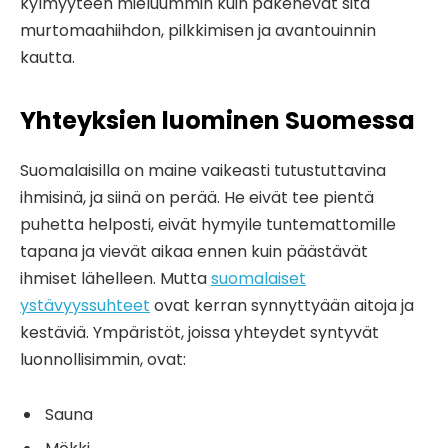
kylmyyteen mieluummin kuin pakenevat sitä
murtomaahiihdon, pilkkimisen ja avantouinnin
kautta.
Yhteyksien luominen Suomessa
Suomalaisilla on maine vaikeasti tutustuttavina
ihmisinä, ja siinä on perää. He eivät tee pientä
puhetta helposti, eivät hymyile tuntemattomille
tapana ja vievät aikaa ennen kuin päästävät
ihmiset lähelleen. Mutta
suomalaiset
ystävyyssuhteet
ovat kerran synnyttyään aitoja ja
kestäviä. Ympäristöt, joissa yhteydet syntyvät
luonnollisimmin, ovat:
Sauna