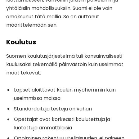
yhtäläisiin mahdollisuuksiin. Suomi ei ole vain
omaksunut tätä mallia. Se on auttanut
määrittelemään sen.
Koulutus
Suomen koulutusjärjestelmä tuli kansainvälisesti
kuuluisaksi tekemällä päinvastoin kuin useimmat
maat tekevät:
Lapset aloittavat koulun myöhemmin kuin
useimmissa maissa
Standardoituja testejä on vähän
Opettajat ovat korkeasti koulutettuja ja
luotettuja ammattilaisia
Oppiminen rakentuu uteliaisuuden, ei paineen