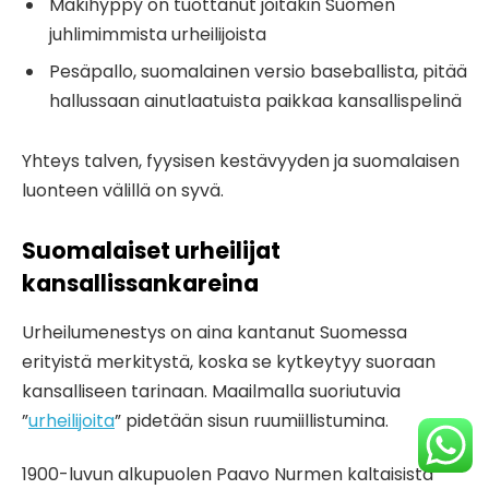
Mäkihyppy on tuottanut joitakin Suomen
juhlimimmista urheilijoista
Pesäpallo, suomalainen versio baseballista, pitää
hallussaan ainutlaatuista paikkaa kansallispelinä
Yhteys talven, fyysisen kestävyyden ja suomalaisen
luonteen välillä on syvä.
Suomalaiset urheilijat
kansallissankareina
Urheilumenestys on aina kantanut Suomessa
erityistä merkitystä, koska se kytkeytyy suoraan
kansalliseen tarinaan. Maailmalla suoriutuvia
”
urheilijoita
” pidetään sisun ruumiillistumina.
1900-luvun alkupuolen Paavo Nurmen kaltaisista