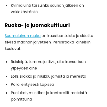
Kylmä uinti tai suihku saunan jälkeen on
vakiokäytäntö
Ruoka- ja juomakulttuuri
Suomalainen ruoka
on kausiluonteista ja sidottu
tiiviisti maahan ja veteen. Perusraaka-aineisiin
kuuluvat:
Ruisleipä, tumma ja tiivis, aito kansallisen
ylpeyden aihe
Lohi, silakka ja muikku järvistä ja merestä
Poro, erityisesti Lapissa
Puolukat, mustikat ja kantarellit metsistä
poimittuina