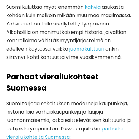
Suomi kuluttaa myös enemmän
kahvia
asukasta
kohden kuin melkein mikään muu maa maailmassa.
Kahvitauot on lailla sisällytetty työpäivään.
Alkoholilla on monimutkaisempi historia, ja valtion
kontrolloima vähittäismyyntijärjestelmä on
edelleen käytössä, vaikka
juomakulttuuri
onkin
siirtynyt kohti kohtuutta viime vuosikymmeninä.
Parhaat vierailukohteet
Suomessa
Suomi tarjoaa sekoituksen moderneja kaupunkeja,
historiallisia varhaiskaupunkeja ja laajoja
luonnonmaisemia, jotka esittelevät sen kulttuuria ja
pohjoista ympäristöä. Tässä on joitakin
parhaita
vierailukohteita Suomessa: