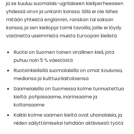
ja se kuuluu suomalais-ugrilaiseen kieliperheeseen
yhdessä viron ja unkarin kanssa. Sillä ei ole lähes
mitään yhteistä englannin, ranskan tai saksan
kanssa, ja sen kielioppi toimii tavoilla, joille ei löydy
vastinetta useimmista muista Euroopan kielistä.
Ruotsi on Suomen toinen virallinen kieli, jota
puhuu noin 5 % väestöstä
Ruotsinkielisillä suomalaisilla on omat koulunsa,
mediansa ja kulttuurilaitoksensa
Saamelaisilla on Suomessa kolme tunnustettua
kieltä: pohjoissaame, inarinsaame ja
koltansaame
Kaikki kolme saamen kieltä ovat uhanalaisia, ja
niiden säilyttämiseksi tehdään aktiivisesti työtä