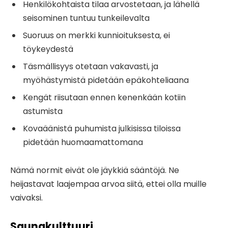
Henkilökohtaista tilaa arvostetaan, ja lähellä
seisominen tuntuu tunkeilevalta
Suoruus on merkki kunnioituksesta, ei
töykeydestä
Täsmällisyys otetaan vakavasti, ja
myöhästymistä pidetään epäkohteliaana
Kengät riisutaan ennen kenenkään kotiin
astumista
Kovaäänistä puhumista julkisissa tiloissa
pidetään huomaamattomana
Nämä normit eivät ole jäykkiä sääntöjä. Ne
heijastavat laajempaa arvoa siitä, ettei olla muille
vaivaksi.
Saunakulttuuri