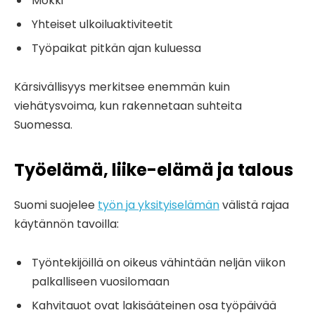
Mökki
Yhteiset ulkoiluaktiviteetit
Työpaikat pitkän ajan kuluessa
Kärsivällisyys merkitsee enemmän kuin
viehätysvoima, kun rakennetaan suhteita
Suomessa.
Työelämä, liike-elämä ja talous
Suomi suojelee
työn ja yksityiselämän
välistä rajaa
käytännön tavoilla:
Työntekijöillä on oikeus vähintään neljän viikon
palkalliseen vuosilomaan
Kahvitauot ovat lakisääteinen osa työpäivää