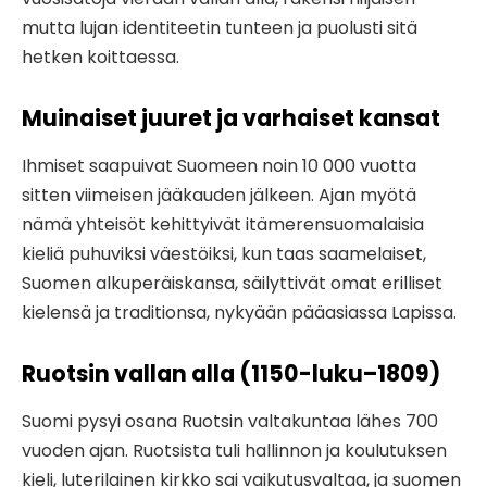
mutta lujan identiteetin tunteen ja puolusti sitä
hetken koittaessa.
Muinaiset juuret ja varhaiset kansat
Ihmiset saapuivat Suomeen noin 10 000 vuotta
sitten viimeisen jääkauden jälkeen. Ajan myötä
nämä yhteisöt kehittyivät itämerensuomalaisia
kieliä puhuviksi väestöiksi, kun taas saamelaiset,
Suomen alkuperäiskansa, säilyttivät omat erilliset
kielensä ja traditionsa, nykyään pääasiassa Lapissa.
Ruotsin vallan alla (1150-luku–1809)
Suomi pysyi osana Ruotsin valtakuntaa lähes 700
vuoden ajan. Ruotsista tuli hallinnon ja koulutuksen
kieli, luterilainen kirkko sai vaikutusvaltaa, ja suomen