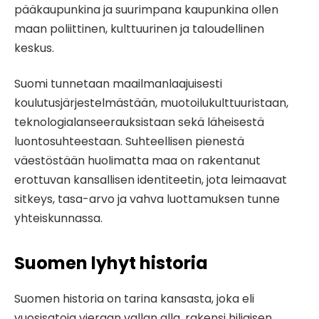
pääkaupunkina ja suurimpana kaupunkina ollen
maan poliittinen, kulttuurinen ja taloudellinen
keskus.
Suomi tunnetaan maailmanlaajuisesti
koulutusjärjestelmästään, muotoilukulttuuristaan,
teknologialanseerauksistaan sekä läheisestä
luontosuhteestaan. Suhteellisen pienestä
väestöstään huolimatta maa on rakentanut
erottuvan kansallisen identiteetin, jota leimaavat
sitkeys, tasa-arvo ja vahva luottamuksen tunne
yhteiskunnassa.
Suomen lyhyt historia
Suomen historia on tarina kansasta, joka eli
vuosisatoja vieraan vallan alla, rakensi hiljaisen