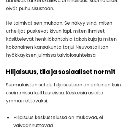
äänekäs tai kerskaileva ominaisuus. Suomalaiset
eivät puhu sisustaan.
He toimivat sen mukaan. Se näkyy siinä, miten
urheilijat puskevat kivun läpi, miten ihmiset
käsittelevät henkilökohtaisia takaiskuja ja miten
kokonainen kansakunta torjui Neuvostoliiton
hyökkäyksen julmissa talviolosuhteissa.
Hiljaisuus, tila ja sosiaaliset normit
Suomalaisten suhde hiljaisuuteen on erilainen kuin
useimmissa kulttuureissa. Keskeisiä asioita
ymmärrettäväksi:
Hiljaisuus keskustelussa on mukavaa, ei
vaivaannuttavaa