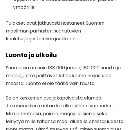
ympärille
Tulokset ovat jatkuvasti nostaneet Suomen
maailman parhaiten suoriutuvien
koulutusjärjestelmien joukkoon.
Luonto ja ulkoilu
Suomessa on noin 188 000 järveä, 180 000 saarta ja
metsiä, jotka peittävät lähes kolme neljäsosaa
maasta. Luonto ei ole täällä vain tausta.
Se on keskeinen osa jokapäiväistä elämää.
Jokaisenoikeus antaa kaikille laillisen vapauden
liikkua metsissä, poimia marjoja ja sieniä sekä
leiriytyä mille tahansa maa-alueelle omistajuudesta
riippumatta. Tämä muovaa sitä, miten suomalaiset