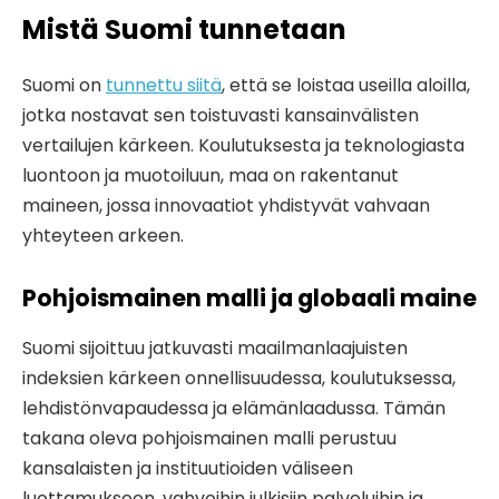
Mistä Suomi tunnetaan
Suomi on
tunnettu siitä
, että se loistaa useilla aloilla,
jotka nostavat sen toistuvasti kansainvälisten
vertailujen kärkeen. Koulutuksesta ja teknologiasta
luontoon ja muotoiluun, maa on rakentanut
maineen, jossa innovaatiot yhdistyvät vahvaan
yhteyteen arkeen.
Pohjoismainen malli ja globaali maine
Suomi sijoittuu jatkuvasti maailmanlaajuisten
indeksien kärkeen onnellisuudessa, koulutuksessa,
lehdistönvapaudessa ja elämänlaadussa. Tämän
takana oleva pohjoismainen malli perustuu
kansalaisten ja instituutioiden väliseen
luottamukseen, vahvoihin julkisiin palveluihin ja