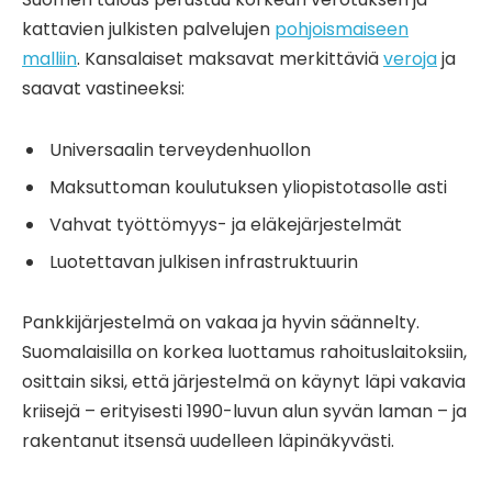
kattavien julkisten palvelujen
pohjoismaiseen
malliin
. Kansalaiset maksavat merkittäviä
veroja
ja
saavat vastineeksi:
Universaalin terveydenhuollon
Maksuttoman koulutuksen yliopistotasolle asti
Vahvat työttömyys- ja eläkejärjestelmät
Luotettavan julkisen infrastruktuurin
Pankkijärjestelmä on vakaa ja hyvin säännelty.
Suomalaisilla on korkea luottamus rahoituslaitoksiin,
osittain siksi, että järjestelmä on käynyt läpi vakavia
kriisejä – erityisesti 1990-luvun alun syvän laman – ja
rakentanut itsensä uudelleen läpinäkyvästi.