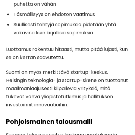
puhetta on vähän
Täsmällisyys on ehdoton vaatimus
Suullisesti tehtyjä sopimuksia pidetään yhtä
vakavina kuin kirjallisia sopimuksia
Luottamus rakentuu hitaasti, mutta pitää lujasti, kun
se on kerran saavutettu.
Suomi on myös merkittävä startup-keskus.
Helsingin teknologia- ja startup-skene on tuottanut
maailmanlaajuisesti kilpailevia yrityksiä, mitä
tukevat vahva yliopistotutkimus ja hallituksen
investoinnit innovaatioihin.
Pohjoismainen talousmalli
Suomen talous perustuu korkean verotuksen ja