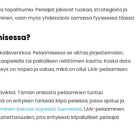
ia tapahtumia. Pelaajat jakavat ruokaa, strategioita ja
aminen, vaan myös yhdessäolo samassa fyysisessä tilassa.
misessa?
kallisverkkoa. Pelaamisessa se viittaa järjestelmään,
aapeleilla tai paikallisen reitittimen kautta. Koska data
hteys on nopea ja vakaa, mikä on ollut LAN-pelaamisen
hävikkiä. Tämän ansiosta pelaaminen tuntuu
n erityisen tärkeää kilpa peleissä, joissa ajoitus ja
aaminen kasvaa nopeasti Suomessa
, LAN-pelaaminen
ettavuuden, jota erityisesti kilpailulliset pelaajat