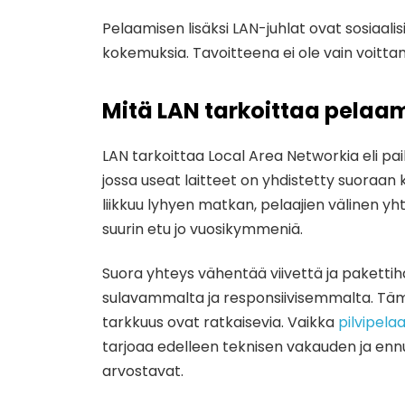
Pelaamisen lisäksi LAN-juhlat ovat sosiaalis
kokemuksia. Tavoitteena ei ole vain voitt
Mitä LAN tarkoittaa pelaa
LAN tarkoittaa Local Area Networkia eli pai
jossa useat laitteet on yhdistetty suoraan k
liikkuu lyhyen matkan, pelaajien välinen y
suurin etu jo vuosikymmeniä.
Suora yhteys vähentää viivettä ja paketti
sulavammalta ja responsiivisemmalta. Tämä o
tarkkuus ovat ratkaisevia. Vaikka
pilvipel
tarjoaa edelleen teknisen vakauden ja ennust
arvostavat.