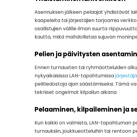
Asennuksen jälkeen pelaajat yhdistävät la
kaapeleita tai järjestäjien tarjoamia verk
osallistujien välille ilman suurta riippuvuu
kautta, mikä mahdollistaa sujuvan moninpela
Pelien ja päivitysten asentami
Ennen turnausten tai ryhmäotteluiden alkua
nykyaikaisissa LAN-tapahtumissa
järjestäjä
pelitiedostoja ajan säästämiseksi. Tämä varm
tekniset ongelmat kilpailun aikana.
Pelaaminen, kilpaileminen ja s
Kun kaikki on valmista, LAN-tapahtuman pä
turnauksiin, joukkueotteluihin tai rentoon 