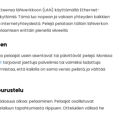
itteensa lähiverkkoon (LAN) käyttämällä Ethernet-
kokytkimiä. Tämä luo nopean ja vakaan yhteyden kaikkien
tta internetyhteydestä. Pelejä pelataan tällöin lähiverkon
amisen erittäin pienellä viiveellä.
nen
 pelaajat usein asentavat tai päivittävät pelejä. Monissa
t
tarjoavat jaettuja palvelimia tai valmiiksi ladattuja
istaa, että kaikilla on sama versio pelistä, ja välttää
eurustelu
äosuus alkaa: pelaaminen. Pelaajat osallistuvat
pelailuun tapahtumasta riippuen. Otteluiden välissä he