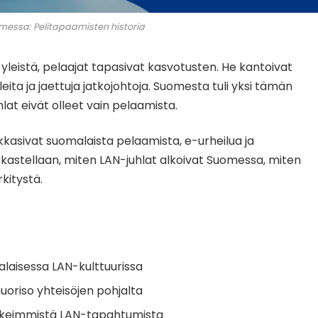
messa: Pelitapaamisten historia
yleistä, pelaajat tapasivat kasvotusten. He kantoivat
eita ja jaettuja jatkojohtoja. Suomesta tuli yksi tämän
lat eivät olleet vain pelaamista.
kkasivat suomalaista pelaamista, e-urheilua ja
tarkastellaan, miten LAN-juhlat alkoivat Suomessa, miten
rkitystä.
alaisessa LAN-kulttuurissa
uoriso yhteisöjen pohjalta
rkeimmistä LAN-tapahtumista