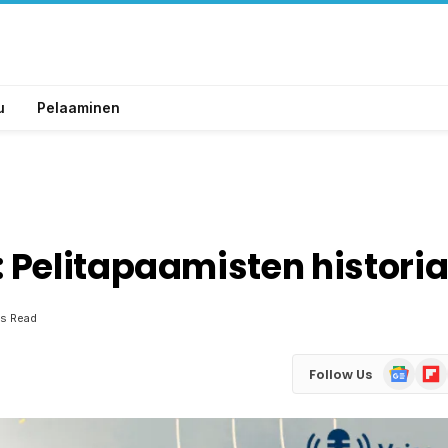
u
Pelaaminen
 Pelitapaamisten histori
s Read
Google
Flip
Follow Us
News