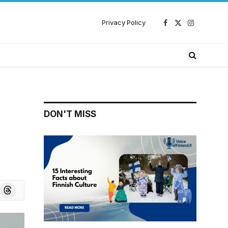
Privacy Policy
Facebook
X
Instagram
(Twitter)
DON'T MISS
a
board
Threads