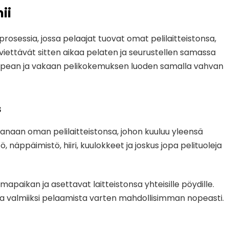
ii
osessia, jossa pelaajat tuovat omat pelilaitteistonsa,
 viettävät sitten aikaa pelaten ja seurustellen samassa
 nopean ja vakaan pelikokemuksen luoden samalla vahvan
s
naan oman pelilaitteistonsa, johon kuuluu yleensä
näppäimistö, hiiri, kuulokkeet ja joskus jopa pelituoleja
mapaikan ja asettavat laitteistonsa yhteisille pöydille.
ja valmiiksi pelaamista varten mahdollisimman nopeasti.