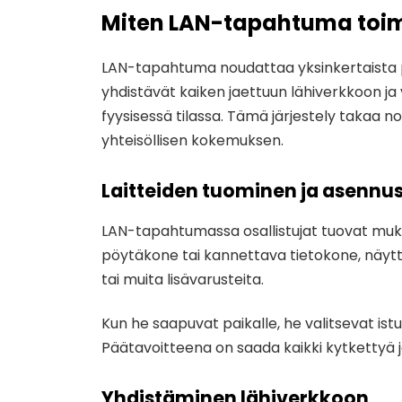
Miten LAN-tapahtuma toim
LAN-tapahtuma noudattaa yksinkertaista pr
yhdistävät kaiken jaettuun lähiverkkoon ja
fyysisessä tilassa. Tämä järjestely takaa
yhteisöllisen kokemuksen.
Laitteiden tuominen ja asennu
LAN-tapahtumassa osallistujat tuovat muka
pöytäkone tai kannettava tietokone, näyttö, 
tai muita lisävarusteita.
Kun he saapuvat paikalle, he valitsevat istu
Päätavoitteena on saada kaikki kytkettyä 
Yhdistäminen lähiverkkoon