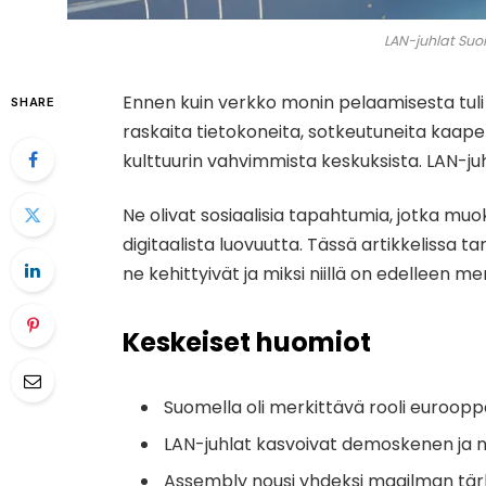
LAN-juhlat Suo
Ennen kuin verkko monin pelaamisesta tuli 
SHARE
raskaita tietokoneita, sotkeutuneita kaapel
kulttuurin vahvimmista keskuksista. LAN-juh
Ne olivat sosiaalisia tapahtumia, jotka muo
digitaalista luovuutta. Tässä artikkelissa 
ne kehittyivät ja miksi niillä on edelleen me
Keskeiset huomiot
Suomella oli merkittävä rooli euroopp
LAN-juhlat kasvoivat demoskenen ja n
Assembly nousi yhdeksi maailman tä