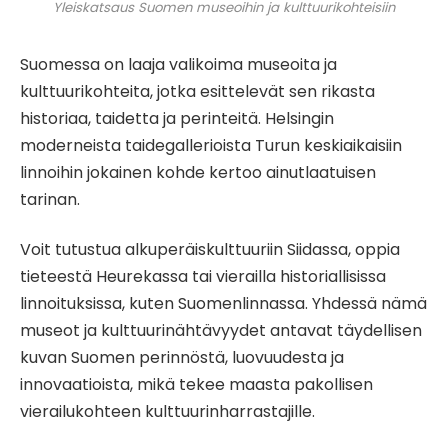
Yleiskatsaus Suomen museoihin ja kulttuurikohteisiin
Suomessa on laaja valikoima museoita ja
kulttuurikohteita, jotka esittelevät sen rikasta
historiaa, taidetta ja perinteitä. Helsingin
moderneista taidegallerioista Turun keskiaikaisiin
linnoihin jokainen kohde kertoo ainutlaatuisen
tarinan.
Voit tutustua alkuperäiskulttuuriin Siidassa, oppia
tieteestä Heurekassa tai vierailla historiallisissa
linnoituksissa, kuten Suomenlinnassa. Yhdessä nämä
museot ja kulttuurinähtävyydet antavat täydellisen
kuvan Suomen perinnöstä, luovuudesta ja
innovaatioista, mikä tekee maasta pakollisen
vierailukohteen kulttuurinharrastajille.