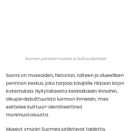
Suomen parhaat museot ja kulttuurikohteet
Suomi on museoiden, historian, taiteen ja alueellisen
perinnön keskus, joka tarjoaa kävijöille rikkaan kirjon
kokemuksia. Nykytaiteesta keskiaikaisiin linnoihin,
alkuperäiskulttuurista luonnon ihmeisiin, maa
esittelee kulttuuri-identiteettinsä
monimuotoisuutta.
Museot ympäri Suomea juhlistavat taidetta,