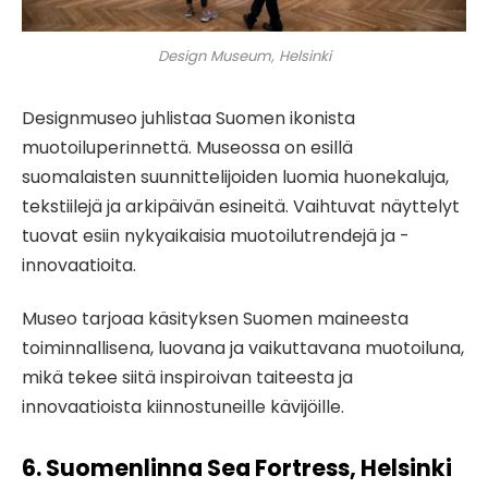
Design Museum, Helsinki
Designmuseo juhlistaa Suomen ikonista
muotoiluperinnettä. Museossa on esillä
suomalaisten suunnittelijoiden luomia huonekaluja,
tekstiilejä ja arkipäivän esineitä. Vaihtuvat näyttelyt
tuovat esiin nykyaikaisia ​​muotoilutrendejä ja -
innovaatioita.
Museo tarjoaa käsityksen Suomen maineesta
toiminnallisena, luovana ja vaikuttavana muotoiluna,
mikä tekee siitä inspiroivan taiteesta ja
innovaatioista kiinnostuneille kävijöille.
6. Suomenlinna Sea Fortress, Helsinki