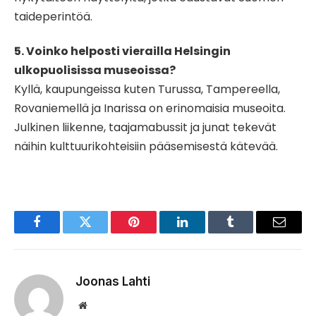
taideperintöä.
5. Voinko helposti vierailla Helsingin
ulkopuolisissa museoissa?
Kyllä, kaupungeissa kuten Turussa, Tampereella,
Rovaniemellä ja Inarissa on erinomaisia ​​museoita.
Julkinen liikenne, taajamabussit ja junat tekevät
näihin kulttuurikohteisiin pääsemisestä kätevää.
Facebook
Twitter
Pinterest
LinkedIn
Tumblr
Email
Joonas Lahti
Website