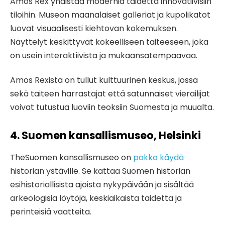
Amos Rex yhdistää modernia taidetta innovatiivisiin
tiloihin. Museon maanalaiset galleriat ja kupolikatot
luovat visuaalisesti kiehtovan kokemuksen.
Näyttelyt keskittyvät kokeelliseen taiteeseen, joka
on usein interaktiivista ja mukaansatempaavaa.
Amos Rexistä on tullut kulttuurinen keskus, jossa
sekä taiteen harrastajat että satunnaiset vierailijat
voivat tutustua luoviin teoksiin Suomesta ja muualta.
4. Suomen kansallismuseo, Helsinki
TheSuomen kansallismuseo on
pakko käydä
historian ystäville. Se kattaa Suomen historian
esihistoriallisista ajoista nykypäivään ja sisältää
arkeologisia löytöjä, keskiaikaista taidetta ja
perinteisiä vaatteita.