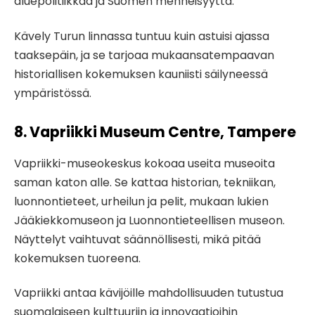
aluepolitiikkaa ja Suomen menneisyyttä.
Kävely Turun linnassa tuntuu kuin astuisi ajassa
taaksepäin, ja se tarjoaa mukaansatempaavan
historiallisen kokemuksen kauniisti säilyneessä
ympäristössä.
8. Vapriikki Museum Centre, Tampere
Vapriikki-museokeskus kokoaa useita museoita
saman katon alle. Se kattaa historian, tekniikan,
luonnontieteet, urheilun ja pelit, mukaan lukien
Jääkiekkomuseon ja Luonnontieteellisen museon.
Näyttelyt vaihtuvat säännöllisesti, mikä pitää
kokemuksen tuoreena.
Vapriikki antaa kävijöille mahdollisuuden tutustua
suomalaiseen kulttuuriin ja innovaatioihin