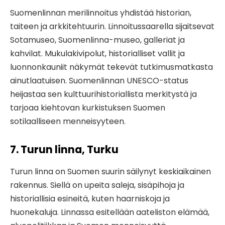
Suomenlinnan merilinnoitus yhdistää historian,
taiteen ja arkkitehtuurin. Linnoitussaarella sijaitsevat
Sotamuseo, Suomenlinna-museo, galleriat ja
kahvilat. Mukulakivipolut, historialliset vallit ja
luonnonkauniit näkymät tekevät tutkimusmatkasta
ainutlaatuisen. Suomenlinnan UNESCO-status
heijastaa sen kulttuurihistoriallista merkitystä ja
tarjoaa kiehtovan kurkistuksen Suomen
sotilaalliseen menneisyyteen.
7. Turun linna, Turku
Turun linna on Suomen suurin säilynyt keskiaikainen
rakennus. Siellä on upeita saleja, sisäpihoja ja
historiallisia esineitä, kuten haarniskoja ja
huonekaluja. Linnassa esitellään aateliston elämää,