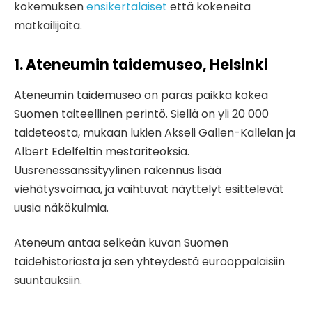
kokemuksen
ensikertalaiset
että kokeneita
matkailijoita.
1. Ateneumin taidemuseo, Helsinki
Ateneumin taidemuseo on paras paikka kokea
Suomen taiteellinen perintö. Siellä on yli 20 000
taideteosta, mukaan lukien Akseli Gallen-Kallelan ja
Albert Edelfeltin mestariteoksia.
Uusrenessanssityylinen rakennus lisää
viehätysvoimaa, ja vaihtuvat näyttelyt esittelevät
uusia näkökulmia.
Ateneum antaa selkeän kuvan Suomen
taidehistoriasta ja sen yhteydestä eurooppalaisiin
suuntauksiin.