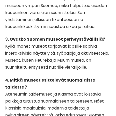
museoon ympäri Suomea, mikä helpottaa useiden
kaupunkien vierailujen suunnittelua. Sen
yhdistäminen julkiseen liikenteeseen ja
kaupunkikeskittymiin säästää aikaa ja rahaa.
3. Ovatko Suomen museot perheystävällisiä?
Kyllä, monet museot tarjoavat lapsille sopivia
interaktiivisia näyttelyitä, työpajoja ja aktiviteetteja.
Museot, kuten Heureka ja Muumimuseo, on
suunniteltu erityisesti nuorille vierailijoille.
4. Mitkä museot esittelevät suomalaista
taidetta?
Ateneumin taidemuseo ja Kiasma ovat loistavia
paikkoja tutustua suomalaiseen taiteeseen. Näet
klassisia maalauksia, modernia taidetta ja
nykytaiteen näyttelyitä, jotka edustavat Suomen