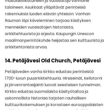
mukulakivikatuineen ja vuosisatoja vanhoine
taloineen. Asukkaat ylläpitävät perinteisiä
rakennuksia luoden elävän yhteisön. Vanhan
Rauman läpi käveleminen tarjoaa käsityksen
menneiden vuosisatojen historiasta,
arkkitehtuurista ja arjesta. Kaupungin Unescon
maailmanperintökohde heijastaa sen kulttuurista ja
arkkitehtonista arvoa.
14. Petäjävesi Old Church, Petäjävesi
Petäjäveden vanha kirkko edustaa perinteistä
1700-luvun puuarkkitehtuuria. Hirsiseinät, kellotorni
ja järvenrantasijainti luovat seesteisen tunnelman.
Kirkko edustaa suomalaista käsityötaitoa ja
uskonnollista historiaa tarjoten rauhallisen
kulttuurikokemuksen ja korostaen eurooppalaisten