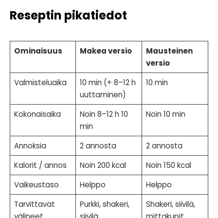
Reseptin pikatiedot
Ominaisuus
Makea versio
Mausteinen
versio
Valmisteluaika
10 min (+ 8–12 h
10 min
uuttaminen)
Kokonaisaika
Noin 8–12 h 10
Noin 10 min
min
Annoksia
2 annosta
2 annosta
Kalorit / annos
Noin 200 kcal
Noin 150 kcal
Vaikeustaso
Helppo
Helppo
Tarvittavat
Purkki, shakeri,
Shakeri, siivilä,
välineet
siivilä,
mittakupit