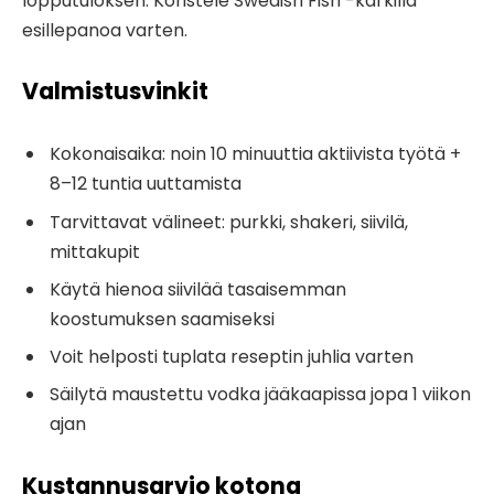
lopputuloksen. Koristele Swedish Fish -karkilla
esillepanoa varten.
Valmistusvinkit
Kokonaisaika: noin 10 minuuttia aktiivista työtä +
8–12 tuntia uuttamista
Tarvittavat välineet: purkki, shakeri, siivilä,
mittakupit
Käytä hienoa siivilää tasaisemman
koostumuksen saamiseksi
Voit helposti tuplata reseptin juhlia varten
Säilytä maustettu vodka jääkaapissa jopa 1 viikon
ajan
Kustannusarvio kotona