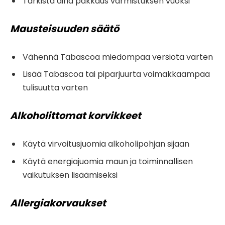
Tarkista aina pakkaus varmistuksen vuoksi
Mausteisuuden säätö
Vähennä Tabascoa miedompaa versiota varten
Lisää Tabascoa tai piparjuurta voimakkaampaa
tulisuutta varten
Alkoholittomat korvikkeet
Käytä virvoitusjuomia alkoholipohjan sijaan
Käytä energiajuomia maun ja toiminnallisen
vaikutuksen lisäämiseksi
Allergiakorvaukset