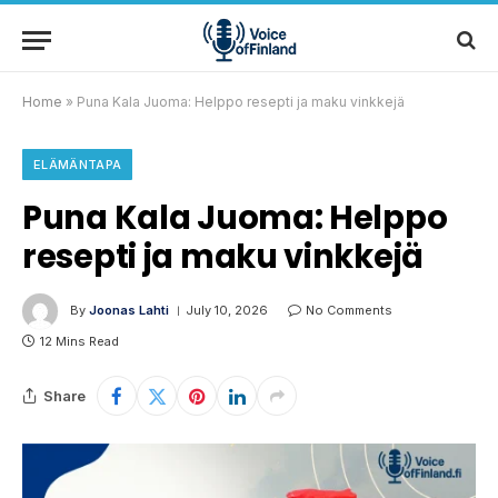
Home
»
Puna Kala Juoma: Helppo resepti ja maku vinkkejä
ELÄMÄNTAPA
Puna Kala Juoma: Helppo
resepti ja maku vinkkejä
By
Joonas Lahti
July 10, 2026
No Comments
12 Mins Read
Share