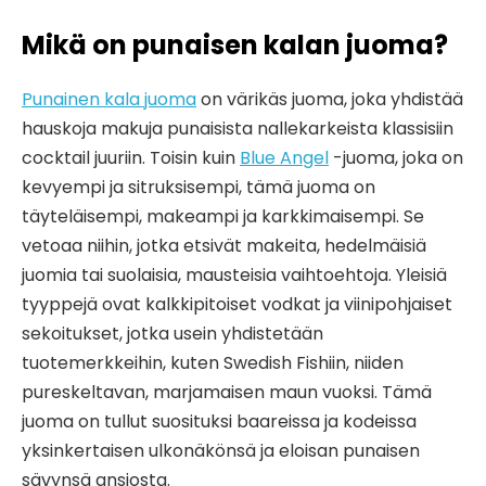
Mikä on punaisen kalan juoma?
Punainen kala juoma
on värikäs juoma, joka yhdistää
hauskoja makuja punaisista nallekarkeista klassisiin
cocktail juuriin. Toisin kuin
Blue Angel
-juoma, joka on
kevyempi ja sitruksisempi, tämä juoma on
täyteläisempi, makeampi ja karkkimaisempi. Se
vetoaa niihin, jotka etsivät makeita, hedelmäisiä
juomia tai suolaisia, mausteisia vaihtoehtoja. Yleisiä
tyyppejä ovat kalkkipitoiset vodkat ja viinipohjaiset
sekoitukset, jotka usein yhdistetään
tuotemerkkeihin, kuten Swedish Fishiin, niiden
pureskeltavan, marjamaisen maun vuoksi. Tämä
juoma on tullut suosituksi baareissa ja kodeissa
yksinkertaisen ulkonäkönsä ja eloisan punaisen
sävynsä ansiosta.