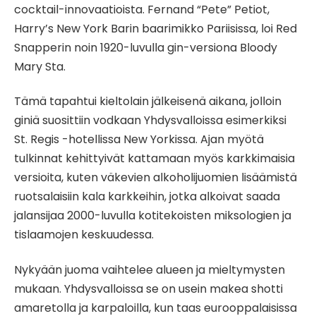
cocktail-innovaatioista. Fernand “Pete” Petiot,
Harry’s New York Barin baarimikko Pariisissa, loi Red
Snapperin noin 1920-luvulla gin-versiona Bloody
Mary Sta.
Tämä tapahtui kieltolain jälkeisenä aikana, jolloin
giniä suosittiin vodkaan Yhdysvalloissa esimerkiksi
St. Regis -hotellissa New Yorkissa. Ajan myötä
tulkinnat kehittyivät kattamaan myös karkkimaisia ​​
versioita, kuten väkevien alkoholijuomien lisäämistä
ruotsalaisiin kala karkkeihin, jotka alkoivat saada
jalansijaa 2000-luvulla kotitekoisten miksologien ja
tislaamojen keskuudessa.
Nykyään juoma vaihtelee alueen ja mieltymysten
mukaan. Yhdysvalloissa se on usein makea shotti
amaretolla ja karpaloilla, kun taas eurooppalaisissa