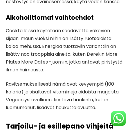
nesteytys on avainasemassa; käytä veden kanssa.
Alkoholittomat vaihtoehdot
Cocktaileissa käytetään soodavettä väkevien
sijaan: maun vuoksi niihin on lisätty ruotsalaista
kalaa mehussa. Energiaa tuottaviin varianttiin on
lisätty noo trooppisia aineita, kuten Derekin More
Plates More Dates -juomiin, jotka antavat piristystä
ilman huimausta.
Ravitsemuksellisesti nämä ovat kevyempiä (100
kaloria) ja sisältävät vitamiineja aidoista marjoista.
Vegaaniystävällinen; kestävä hankinta, kuten
luomumehut, lisäävät houkuttelevuutta.
Tarjoilu- ja esillepano vihjeitä