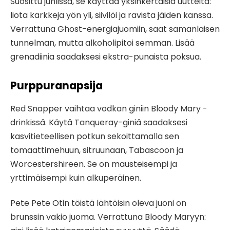
Suosittu juhlissa, se käyttää yksinkertaisia ​​​​uutteita:
liota karkkeja yön yli, siivilöi ja ravista jäiden kanssa.
Verrattuna Ghost-energiajuomiin, saat samanlaisen
tunnelman, mutta alkoholipitoi semman. Lisää
grenadiinia saadaksesi ekstra-punaista poksua.
Purppuranapsija
Red Snapper vaihtaa vodkan giniin Bloody Mary -
drinkissä. Käytä Tanqueray-giniä saadaksesi
kasvitieteellisen potkun sekoittamalla sen
tomaattimehuun, sitruunaan, Tabascoon ja
Worcestershireen. Se on mausteisempi ja
yrttimäisempi kuin alkuperäinen.
Pete Pete Otin töistä lähtöisin oleva juoni on
brunssin vakio juoma. Verrattuna Bloody Maryyn: