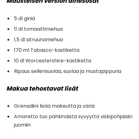
Mausteisen version ainesosat
5 dl giniä
11 dl tomaattimehua
1,5 dl sitruunamehua
170 ml Tabasco-kastiketta
10 dl Worcestershire-kastiketta
Ripaus sellerisuolaa, suolaa ja mustapippuria
Makua tehostavat lisät
Grenadiini lisää makeutta ja väriä
Amaretto tuo pähkinäistä syvyyttä viskipohjaisiin
juomiin