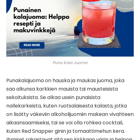
Puna Kala Juoma
Punakalajuoma on hauska ja maukas juoma, joka
saa alkunsa karkkien mauista tai mausteisista
sekoituksista. Se alkaa usein punaisista
nallekarkeista, kuten ruotsalaisesta kalasta, jotka
on lisätty väkeviin alkoholijuomiin makean vivahteen
aikaansaamiseksi, tai se voi olla rohkea cocktail,
kuten Red Snapper ginin ja tomaattimehun kera.
Ihmiset rakastavat sitä sen kirkkaan värin ja helpon