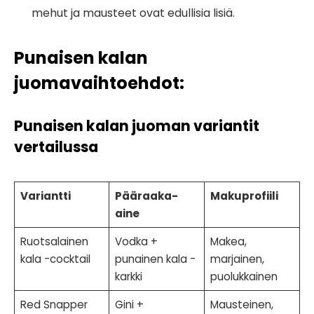
mehut ja mausteet ovat edullisia lisiä.
Punaisen kalan
juomavaihtoehdot
:
Punaisen kalan juoman variantit
vertailussa
Variantti
Pääraaka-
Makuprofiili
aine
Ruotsalainen
Vodka +
Makea,
kala -cocktail
punainen kala -
marjainen,
karkki
puolukkainen
Red Snapper
Gini +
Mausteinen,