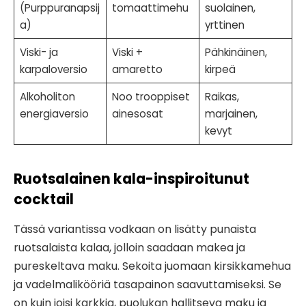
(Purppuranapsij
tomaattimehu
suolainen,
a)
yrttinen
Viski- ja
Viski +
Pähkinäinen,
karpaloversio
amaretto
kirpeä
Alkoholiton
Noo trooppiset
Raikas,
energiaversio
ainesosat
marjainen,
kevyt
Ruotsalainen kala-inspiroitunut
cocktail
Tässä variantissa vodkaan on lisätty punaista
ruotsalaista kalaa, jolloin saadaan makea ja
pureskeltava maku. Sekoita juomaan kirsikkamehua
ja vadelmalikööriä tasapainon saavuttamiseksi. Se
on kuin joisi karkkia, puolukan hallitseva maku ja