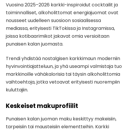
Vuosina 2025–2026 karkki-inspiroidut cocktailit ja
toiminnalliset, alkoholittomat energiajuomat ovat
nousseet uudelleen suosioon sosiaalisessa
mediassa, erityisesti TikTokissa ja Instagramissa,
joissa kotibaarimikot jakavat omia versioitaan
punaisen kalan juomasta.
Trendi yhdistää nostalgisen karkkimaun moderniin
hyvinvointiajatteluun, ja yhä useampi valmistaja tuo
markkinoille vähäkalorisia tai täysin alkoholittomia
vaihtoehtoja, jotka vetoavat erityisesti nuorempiin
kuluttajiin.
Keskeiset makuprofiilit
Punaisen kalan juoman maku keskittyy makeisiin,
tarpeisiin tai mausteisiin elementteihin. Karkki