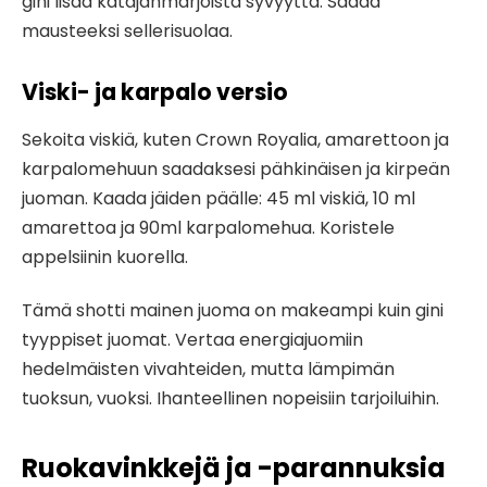
gini lisää katajanmarjoista syvyyttä. Säädä
mausteeksi sellerisuolaa.
Viski- ja karpalo versio
Sekoita viskiä, ​​kuten Crown Royalia, amarettoon ja
karpalomehuun saadaksesi pähkinäisen ja kirpeän
juoman. Kaada jäiden päälle: 45 ml viskiä, ​​10 ml
amarettoa ja 90ml karpalomehua. Koristele
appelsiinin kuorella.
Tämä shotti mainen juoma on makeampi kuin gini
tyyppiset juomat. Vertaa energiajuomiin
hedelmäisten vivahteiden, mutta lämpimän
tuoksun, vuoksi. Ihanteellinen nopeisiin tarjoiluihin.
Ruokavinkkejä ja -parannuksia