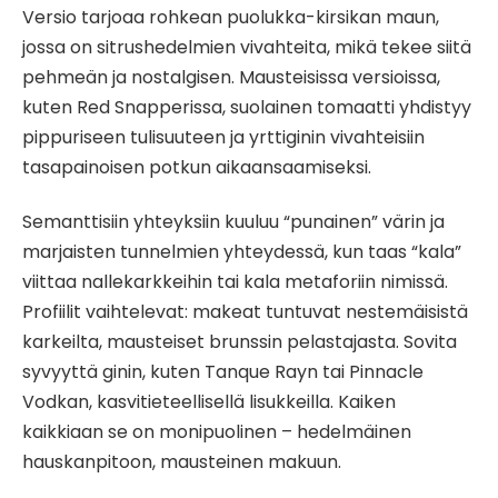
Versio tarjoaa rohkean puolukka-kirsikan maun,
jossa on sitrushedelmien vivahteita, mikä tekee siitä
pehmeän ja nostalgisen. Mausteisissa versioissa,
kuten Red Snapperissa, suolainen tomaatti yhdistyy
pippuriseen tulisuuteen ja yrttiginin vivahteisiin
tasapainoisen potkun aikaansaamiseksi.
Semanttisiin yhteyksiin kuuluu “punainen” värin ja
marjaisten tunnelmien yhteydessä, kun taas “kala”
viittaa nallekarkkeihin tai kala metaforiin nimissä.
Profiilit vaihtelevat: makeat tuntuvat nestemäisistä
karkeilta, mausteiset brunssin pelastajasta. Sovita
syvyyttä ginin, kuten Tanque Rayn tai Pinnacle
Vodkan, kasvitieteellisellä lisukkeilla. Kaiken
kaikkiaan se on monipuolinen – hedelmäinen
hauskanpitoon, mausteinen makuun.