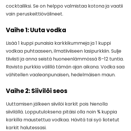
cocktailiksi. Se on helppo valmistaa kotona ja vaatii
vain peruskeittiövälineet.
Vaihe 1: Uuta vodka
Lisää 1 kuppi punaisia karkkikummeja ja 1 kuppi
vodkaa puhtaaseen, ilmatiiviiseen lasipurkkiin. Sulje
tiiviisti ja anna seistä huoneenlämmössä 8–12 tuntia.
Ravista purkkia välillä tämän ajan aikana. Vodka saa
vähitellen vaaleanpunaisen, hedelmäisen maun.
Vaihe 2: Siivilöi seos
Uuttamisen jälkeen siivilöi karkit pois hienolla
siivilällä. Lopputuloksena pitäisi olla noin ¾ kuppia
karkilla maustettua vodkaa. Hävitä tai syö liotetut
karkit halutessasi.