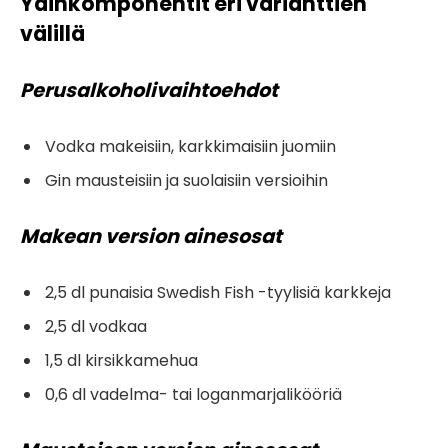
Ydinkomponentit eri varianttien
välillä
Perusalkoholivaihtoehdot
Vodka makeisiin, karkkimaisiin juomiin
Gin mausteisiin ja suolaisiin versioihin
Makean version ainesosat
2,5 dl punaisia Swedish Fish -tyylisiä karkkeja
2,5 dl vodkaa
1,5 dl kirsikkamehua
0,6 dl vadelma- tai loganmarjalikööriä