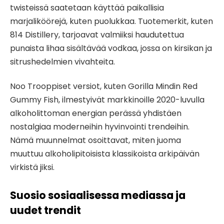
twisteissä saatetaan käyttää paikallisia
marjaliköörejä, kuten puolukkaa. Tuotemerkit, kuten
814 Distillery, tarjoavat valmiiksi haudutettua
punaista lihaa sisältävää vodkaa, jossa on kirsikan ja
sitrushedelmien vivahteita.
Noo Trooppiset versiot, kuten Gorilla Mindin Red
Gummy Fish, ilmestyivät markkinoille 2020-luvulla
alkoholittoman energian perässä yhdistäen
nostalgiaa moderneihin hyvinvointi trendeihin.
Nämä muunnelmat osoittavat, miten juoma
muuttuu alkoholipitoisista klassikoista arkipäivän
virkistä jiksi.
Suosio sosiaalisessa mediassa ja
uudet trendit