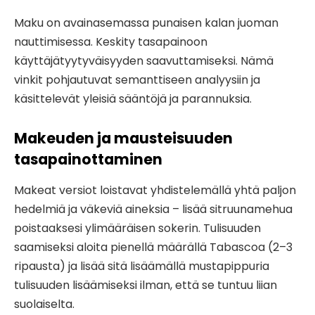
Maku on avainasemassa punaisen kalan juoman
nauttimisessa. Keskity tasapainoon
käyttäjätyytyväisyyden saavuttamiseksi. Nämä
vinkit pohjautuvat semanttiseen analyysiin ja
käsittelevät yleisiä sääntöjä ja parannuksia.
Makeuden ja mausteisuuden
tasapainottaminen
Makeat versiot loistavat yhdistelemällä yhtä paljon
hedelmiä ja väkeviä aineksia – lisää sitruunamehua
poistaaksesi ylimääräisen sokerin. Tulisuuden
saamiseksi aloita pienellä määrällä Tabascoa (2–3
ripausta) ja lisää sitä lisäämällä mustapippuria
tulisuuden lisäämiseksi ilman, että se tuntuu liian
suolaiselta.