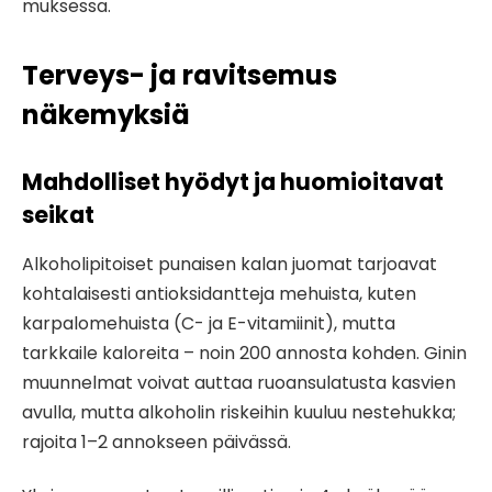
muksessa.
Terveys- ja ravitsemus
näkemyksiä
Mahdolliset hyödyt ja huomioitavat
seikat
Alkoholipitoiset punaisen kalan juomat tarjoavat
kohtalaisesti antioksidantteja mehuista, kuten
karpalomehuista (C- ja E-vitamiinit), mutta
tarkkaile kaloreita – noin 200 annosta kohden. Ginin
muunnelmat voivat auttaa ruoansulatusta kasvien
avulla, mutta alkoholin riskeihin kuuluu nestehukka;
rajoita 1–2 annokseen päivässä.