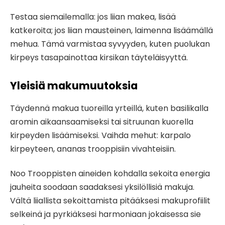
Testaa siemailemalla: jos liian makea, lisää
katkeroita; jos liian mausteinen, laimenna lisäämällä
mehua. Tämä varmistaa syvyyden, kuten puolukan
kirpeys tasapainottaa kirsikan täyteläisyyttä.
Yleisiä makumuutoksia
Täydennä makua tuoreilla yrteillä, kuten basilikalla
aromin aikaansaamiseksi tai sitruunan kuorella
kirpeyden lisäämiseksi. Vaihda mehut: karpalo
kirpeyteen, ananas trooppisiin vivahteisiin.
Noo Trooppisten aineiden kohdalla sekoita energia
jauheita soodaan saadaksesi yksilöllisiä makuja.
Vältä liiallista sekoittamista pitääksesi makuprofiilit
selkeinä ja pyrkiäksesi harmoniaan jokaisessa sie