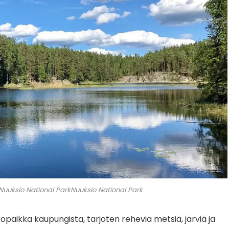
 Nuuksio National ParkNuuksio National Park
opaikka kaupungista, tarjoten reheviä metsiä, järviä ja