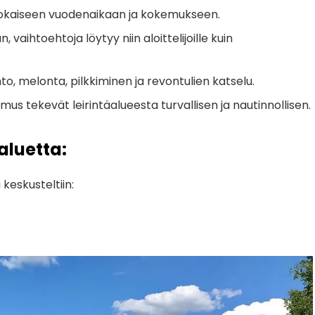
jokaiseen vuodenaikaan ja kokemukseen.
aihtoehtoja löytyy niin aloittelijoille kuin
ihto, melonta, pilkkiminen ja revontulien katselu.
emus tekevät leirintäalueesta turvallisen ja nautinnollisen.
aluetta:
 keskusteltiin: