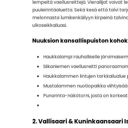
lempeitä vaellusreittejä. Vierailijat voivat le
puuleirintäaluetta. Sekä kesä että talvi ta
melonnasta lumikenkäilyyn kirpeinä talvina. V
ulkoseikkailuasi.
Nuuksion kansallispuiston koho
Haukkalampi rauhalliselle järvimaisem
Siikaniemen vaellusreitti panoraam
Haukkalammen lintujen tarkkailualue pai
Mustalammen nuotiopaikka viihtyisään
Punarinta-näkötorni, josta on korke
2. Vallisaari & Kuninkaansaari 