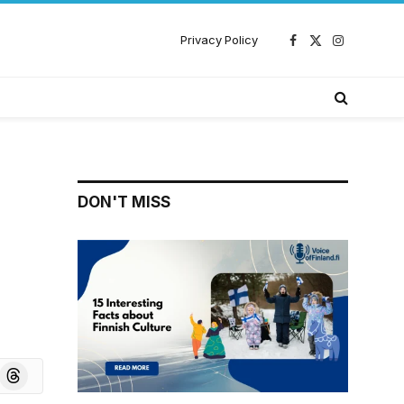
Privacy Policy
Facebook
X
Instagram
(Twitter)
DON'T MISS
board
Threads