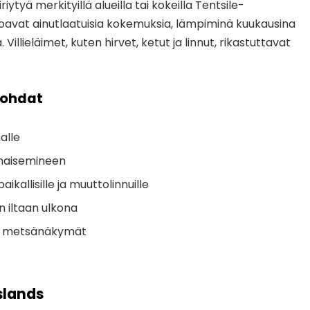
iriytyä merkityillä alueilla tai kokeilla Tentsile-
rjoavat ainutlaatuisia kokemuksia, lämpiminä kuukausina
illieläimet, kuten hirvet, ketut ja linnut, rikastuttavat
kohdat
alle
amaisemineen
kallisille ja muuttolinnuille
 iltaan ulkona
at metsänäkymät
Islands