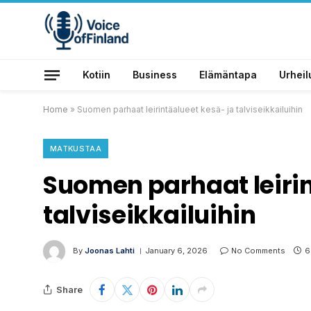
Kotiin
Business
Elämäntapa
Urheil
Home
»
Suomen parhaat leirintäalueet kesä- ja talviseikkailuihin
MATKUSTAA
Suomen parhaat leirin
talviseikkailuihin
By
Joonas Lahti
January 6, 2026
No Comments
6
Share