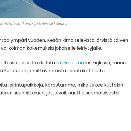
intäalueet kesä- ja talviseikkailuihin
toa ympäri vuoden. Kesän kimaltelevista järvistä talven
 valikoiman kokemuksia jokaiselle leiriytyjälle.
ltassa tai seikkailullista
talvimatkaa
lasi-iglussa, maan
n Euroopan jännittävimmistä leirintäkohteista.
ta leirintäpaikkoja, korostamme, mikä tekee kustakin
tkan suunnitteluun, jotta voit nauttia suomalaisesta