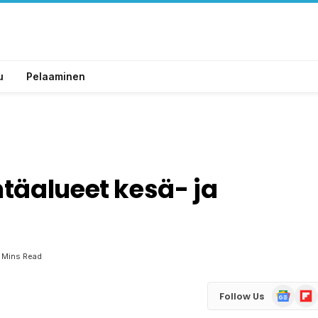
u
Pelaaminen
täalueet kesä- ja
 Mins Read
Google
Flip
Follow Us
News