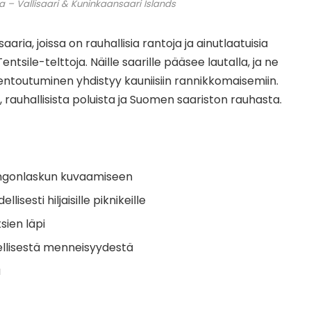
a – Vallisaari & Kuninkaansaari Islands
aria, joissa on rauhallisia rantoja ja ainutlaatuisia
ntsile-telttoja. Näille saarille pääsee lautalla, ja ne
sa rentoutuminen yhdistyy kauniisiin rannikkomaisemiin.
ta, rauhallisista poluista ja Suomen saariston rauhasta.
ringonlaskun kuvaamiseen
isesti hiljaisille piknikeille
sien läpi
erellisestä menneisyydestä
a