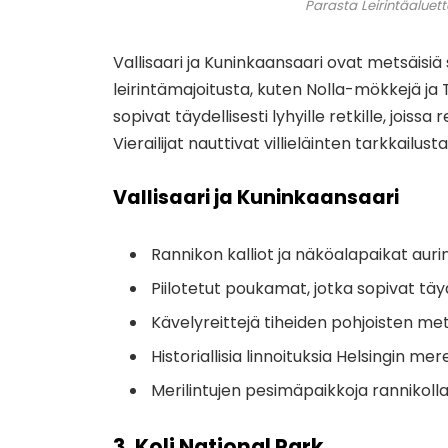
Parasta Leirintäaluett
Vallisaari ja Kuninkaansaari ovat metsäisiä sa
leirintämajoitusta, kuten Nolla-mökkejä ja Te
sopivat täydellisesti lyhyille retkille, jois
Vierailijat nauttivat villieläinten tarkkailus
Vallisaari ja Kuninkaansaari
Rannikon kalliot ja näköalapaikat au
Piilotetut poukamat, jotka sopivat täydell
Kävelyreittejä tiheiden pohjoisten met
Historiallisia linnoituksia Helsingin m
Merilintujen pesimäpaikkoja rannikoll
3. Koli National Park