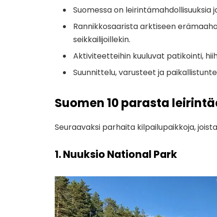
Suomessa on leirintämahdollisuuksia 
Rannikkosaarista arktiseen erämaahan, v
seikkailijoillekin.
Aktiviteetteihin kuuluvat patikointi, hi
Suunnittelu, varusteet ja paikallistunt
Suomen 10 parasta leirintä
Seuraavaksi parhaita kilpailupaikkoja, joista
1. Nuuksio National Park