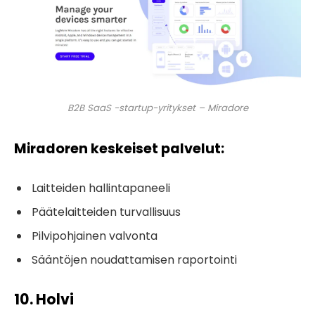
B2B SaaS -startup-yritykset – Miradore
Miradoren keskeiset palvelut:
Laitteiden hallintapaneeli
Päätelaitteiden turvallisuus
Pilvipohjainen valvonta
Sääntöjen noudattamisen raportointi
10. Holvi