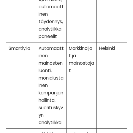
automaatt
inen
täydennys,
analytiikka
paneelit
Smartly.io
Automaatt
Markkinoija
Helsinki
inen
t ja
mainosten
mainostaja
luonti,
t
monialusta
inen
kampanjan
hallinta,
suorituskyv
yn
analytiikka