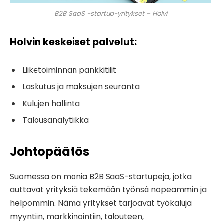
B2B SaaS -startup-yritykset – Holvi
Holvin keskeiset palvelut:
Liiketoiminnan pankkitilit
Laskutus ja maksujen seuranta
Kulujen hallinta
Talousanalytiikka
Johtopäätös
Suomessa on monia B2B SaaS-startupeja, jotka
auttavat yrityksiä tekemään työnsä nopeammin ja
helpommin. Nämä yritykset tarjoavat työkaluja
myyntiin, markkinointiin, talouteen,