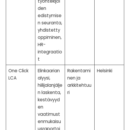
työntekijöi
den
edistymise
n seuranta,
yhdistetty
oppiminen,
HR-
integraatio
t
One Click
Elinkaarian
Rakentami
Helsinki
LCA
alyysi,
nen ja
hiilijalanjälje
arkkitehtuu
n laskenta,
ri
kestävyyd
en
vaatimust
enmukaisu
usraportoi