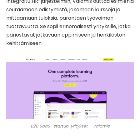
Integroitu HR-järjestelmiin, Valamis auttaa esimiehiä
seuraamaan edistymistä, jakamaan kursseja ja
mittaamaan tuloksia, parantaen työvoiman
tuottavuutta. Se sopii erinomaisesti yrityksille, jotka
panostavat jatkuvaan oppimiseen ja henkilöstön
kehittämiseen.
B2B SaaS -startup-yritykset – Valamis