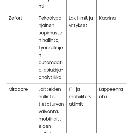
nti
Zefort
Tekoälypo
Lakitiimit ja
Kaarina
hjainen
yritykset
sopimuste
n hallinta,
työnkulkuje
n
automaati
o, asiakirja-
analytiikka
Miradore
Laitteiden
IT- ja
Lappeenra
hallinta,
mobiiliturv
nta
tietoturvan
atiimit
valvonta,
mobiililaitt
eiden