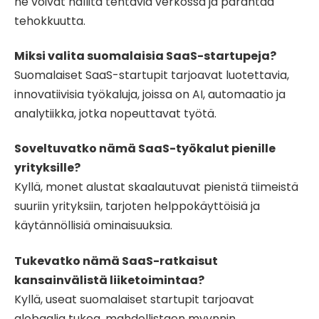
ne voivat hallita tehtäviä verkossa ja parantaa
tehokkuutta.
Miksi valita suomalaisia SaaS-startupeja?
Suomalaiset SaaS-startupit tarjoavat luotettavia,
innovatiivisia työkaluja, joissa on AI, automaatio ja
analytiikka, jotka nopeuttavat työtä.
Soveltuvatko nämä SaaS-työkalut pienille
yrityksille?
Kyllä, monet alustat skaalautuvat pienistä tiimeistä
suuriin yrityksiin, tarjoten helppokäyttöisiä ja
käytännöllisiä ominaisuuksia.
Tukevatko nämä SaaS-ratkaisut
kansainvälistä liiketoimintaa?
Kyllä, useat suomalaiset startupit tarjoavat
globaalia tukea, mahdollistaen myynnin,