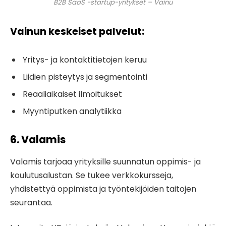
B2B SaaS -startup-yritykset – Vainu
Vainun keskeiset palvelut:
Yritys- ja kontaktitietojen keruu
Liidien pisteytys ja segmentointi
Reaaliaikaiset ilmoitukset
Myyntiputken analytiikka
6. Valamis
Valamis tarjoaa yrityksille suunnatun oppimis- ja
koulutusalustan. Se tukee verkkokursseja,
yhdistettyä oppimista ja työntekijöiden taitojen
seurantaa.