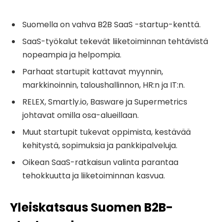
Suomella on vahva B2B SaaS -startup-kenttä.
SaaS-työkalut tekevät liiketoiminnan tehtävistä
nopeampia ja helpompia.
Parhaat startupit kattavat myynnin,
markkinoinnin, taloushallinnon, HR:n ja IT:n.
RELEX, Smartly.io, Basware ja Supermetrics
johtavat omilla osa-alueillaan.
Muut startupit tukevat oppimista, kestävää
kehitystä, sopimuksia ja pankkipalveluja.
Oikean SaaS-ratkaisun valinta parantaa
tehokkuutta ja liiketoiminnan kasvua.
Yleiskatsaus Suomen B2B-