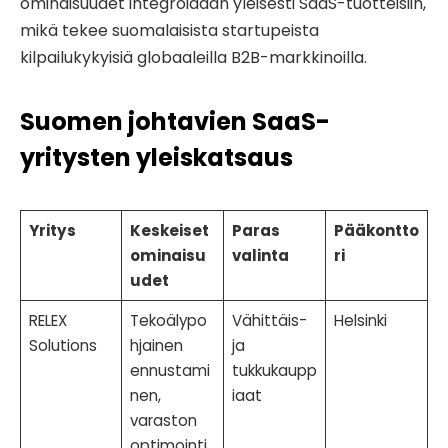
ominaisuudet integroidaan yleisesti SaaS-tuotteisiin,
mikä tekee suomalaisista startupeista
kilpailukykyisiä globaaleilla B2B-markkinoilla.
Suomen johtavien SaaS-
yritysten yleiskatsaus
Yritys
Keskeiset
Paras
Pääkontto
ominaisu
valinta
ri
udet
RELEX
Tekoälypo
Vähittäis-
Helsinki
Solutions
hjainen
ja
ennustami
tukkukaupp
nen,
iaat
varaston
optimointi,