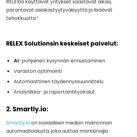
RELEXiä käyttävät yritykset säästävät aikaa,
parantavat asiakastyytyväisyyttä ja lisäävät
tehokkuutta.”
RELEX Solutionsin keskeiset palvelut:
AI
-pohjainen kysynnän ennustaminen
Varaston optimointi
Automaattinen täydennyssuunnittelu
Analytiikka- ja raportointityökalut
2. Smartly.io
:
Smartly.io
on sosiaalisen median mainonnan
automaatioalusta, joka auttaa markkinoijia