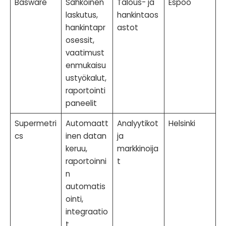
Basware
Sähköinen
Talous- ja
Espoo
laskutus,
hankintaos
hankintapr
astot
osessit,
vaatimust
enmukaisu
ustyökalut,
raportointi
paneelit
Supermetri
Automaatt
Analyytikot
Helsinki
cs
inen datan
ja
keruu,
markkinoija
raportoinni
t
n
automatis
ointi,
integraatio
t