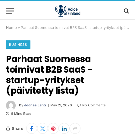
Home
»
Parhaat Suomessa toimivat B2B SaaS -startup-yritykset (päivitetty lista)
BUSINESS
Parhaat Suomessa
toimivat B2B SaaS -
startup-yritykset
(päivitetty lista)
By
Joonas Lahti
May 21, 2026
No Comments
6 Mins Read
Share