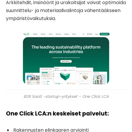
Arkkitehdit, insinöörit ja urakoitsijat voivat optimoida
suunnittelu- ja materiaalivalintoja vähentääkseen
ympäristövaikutuksia.
B2B SaaS -startup-yritykset – One Click LCA
One Click LCA:n keskeiset palvelut:
Rakennusten elinkaaren arviointi