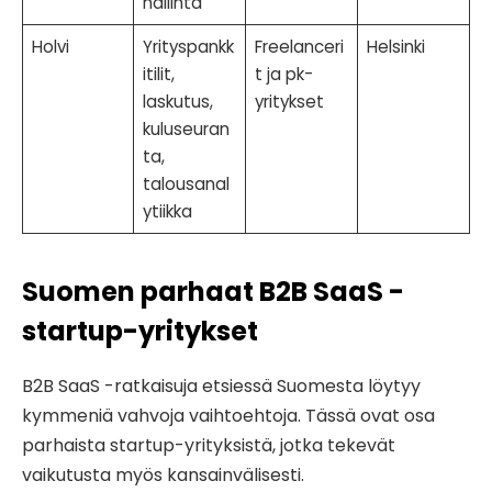
hallinta
Holvi
Yrityspankk
Freelanceri
Helsinki
itilit,
t ja pk-
laskutus,
yritykset
kuluseuran
ta,
talousanal
ytiikka
Suomen parhaat B2B SaaS -
startup-yritykset
B2B SaaS -ratkaisuja etsiessä Suomesta löytyy
kymmeniä vahvoja vaihtoehtoja. Tässä ovat osa
parhaista startup-yrityksistä, jotka tekevät
vaikutusta myös kansainvälisesti.