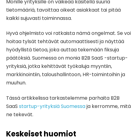
Monille yrityksille on vaikeaa käsitellä suuria
tietomääriä, tavoittaa oikeat asiakkaat tai pitää
kaikki sujuvasti toiminnassa.
Hyvä ohjelmisto voi ratkaista nämä ongelmat. Se voi
hoitaa tylsät tehtävät automaattisesti ja näyttää
hyödyllistä tietoa, joka auttaa tekemään fiksuja
päätöksiä. Suomessa on monia B2B SaaS -startup-
yrityksiä, jotka kehittävät työkaluja myyntiin,
markkinointiin, taloushallintoon, HR-toimintoihin ja
muuhun.
Tässä artikkelissa tarkastelemme parhaita B2B
SaaS
startup-yrityksiä Suomessa
ja kerromme, mitä
ne tekevät.
Keskeiset huomiot