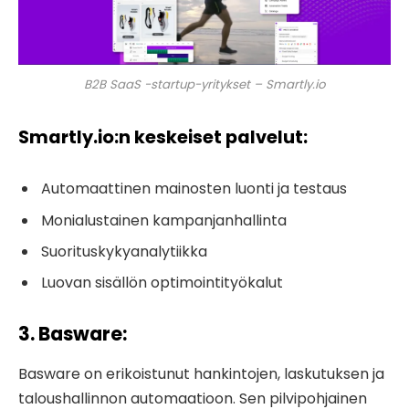
B2B SaaS -startup-yritykset – Smartly.io
Smartly.io:n keskeiset palvelut:
Automaattinen mainosten luonti ja testaus
Monialustainen kampanjanhallinta
Suorituskykyanalytiikka
Luovan sisällön optimointityökalut
3. Basware
:
Basware on erikoistunut hankintojen, laskutuksen ja
taloushallinnon automaatioon. Sen pilvipohjainen