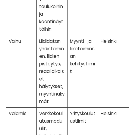
taulukoihin
ja
koontinäyt
töihin
Vainu
Liididatan
Myynti- ja
Helsinki
yhdistämin
liiketoiminn
en, liidien
an
pisteytys,
kehitystiimi
reaaliaikais
t
et
hälytykset,
myyntinäky
mät
Valamis
Verkkokoul
Yrityskoulut
Helsinki
utusmodu
ustiimit
ulit,