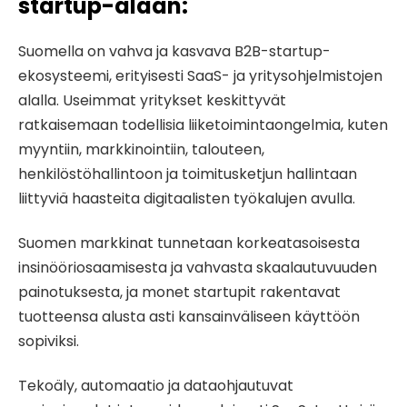
startup-alaan:
Suomella on vahva ja kasvava B2B-startup-
ekosysteemi, erityisesti SaaS- ja yritysohjelmistojen
alalla. Useimmat yritykset keskittyvät
ratkaisemaan todellisia liiketoimintaongelmia, kuten
myyntiin, markkinointiin, talouteen,
henkilöstöhallintoon ja toimitusketjun hallintaan
liittyviä haasteita digitaalisten työkalujen avulla.
Suomen markkinat tunnetaan korkeatasoisesta
insinööriosaamisesta ja vahvasta skaalautuvuuden
painotuksesta, ja monet startupit rakentavat
tuotteensa alusta asti kansainväliseen käyttöön
sopiviksi.
Tekoäly, automaatio ja dataohjautuvat